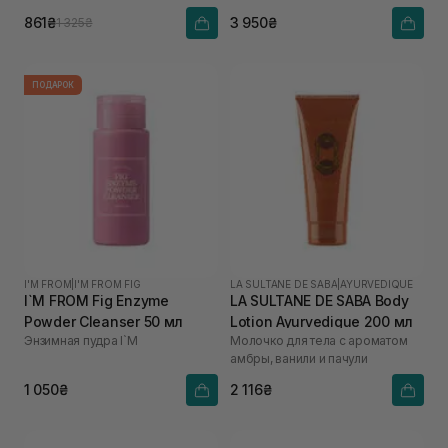
861₴
3 950₴
1 325₴
ПОДАРОК
I'M FROM
|
I'M FROM FIG
LA SULTANE DE SABA
|
AYURVEDIQUE
I`M FROM Fig Enzyme
LA SULTANE DE SABA Body
Powder Cleanser 50 мл
Lotion Ayurvedique 200 мл
Энзимная пудра I`M
Молочко для тела с ароматом
амбры, ванили и пачули
1 050₴
2 116₴