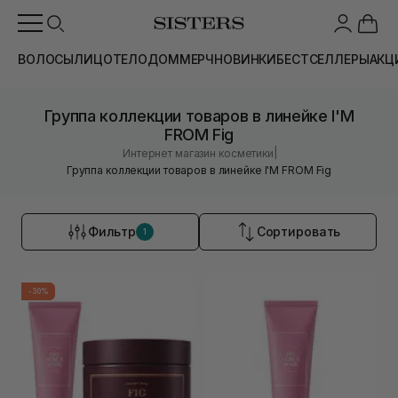
ВОЛОСЫ
ЛИЦО
ТЕЛО
ДОМ
МЕРЧ
НОВИНКИ
БЕСТСЕЛЛЕРЫ
АКЦ
Группа коллекции товаров в линейке I'M
FROM Fig
|
Интернет магазин косметики
Группа коллекции товаров в линейке I'M FROM Fig
Фильтр
Сортировать
1
-30%