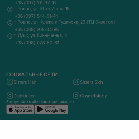
+38 (097) 101-97-16
г. Ровно, ул. 16-го Июля, 15
+38 (097) 544-61-44
г. Ровно, ул. Кулика и Гудачека, 23 (ТЦ Экватор)
+38 (068) 209-34-88
г. Луцк, ул. Винниченка, 4
+38 (098) 076-60-62
СОЦИАЛЬНЫЕ СЕТИ
Sisters Hair
Sisters Skin
Distribution
Cosmetology
Загружайте мобильное приложение