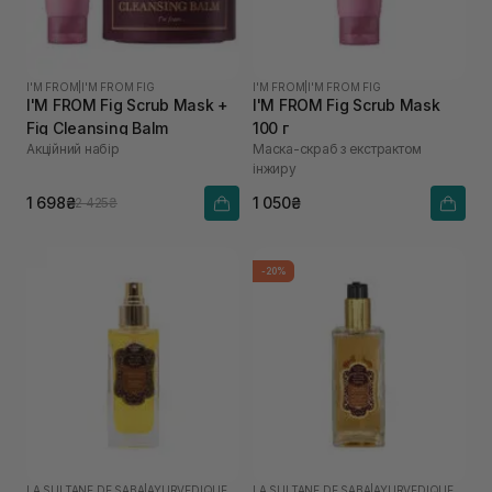
I'M FROM
|
I'M FROM FIG
I'M FROM
|
I'M FROM FIG
I'M FROM Fig Scrub Mask +
I'M FROM Fig Scrub Mask
Fig Cleansing Balm
100 г
Акційний набір
Маска-скраб з екстрактом
інжиру
1 698₴
1 050₴
2 425₴
-20%
LA SULTANE DE SABA
|
AYURVEDIQUE
LA SULTANE DE SABA
|
AYURVEDIQUE