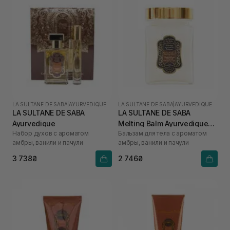
LA SULTANE DE SABA
|
AYURVEDIQUE
LA SULTANE DE SABA
|
AYURVEDIQUE
LA SULTANE DE SABA
LA SULTANE DE SABA
Ayurvedique
Melting Balm Ayurvedique
Набор духов с ароматом
Бальзам для тела с ароматом
300 мл
амбры, ванили и пачули
амбры, ванили и пачули
3 738₴
2 746₴