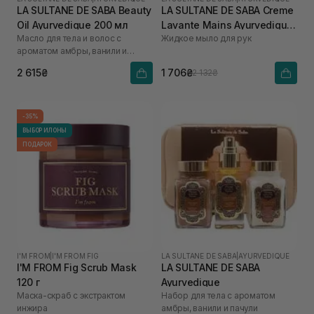
LA SULTANE DE SABA Beauty
LA SULTANE DE SABA Creme
Oil Ayurvedique 200 мл
Lavante Mains Ayurvedique
Масло для тела и волос с
Жидкое мыло для рук
200 мл
ароматом амбры, ванили и
пачули
2 615₴
1 706₴
2 132₴
-35%
ВЫБОР ИЛОНЫ
ПОДАРОК
I'M FROM
|
I'M FROM FIG
LA SULTANE DE SABA
|
AYURVEDIQUE
I'M FROM Fig Scrub Mask
LA SULTANE DE SABA
120 г
Ayurvedique
Маска-скраб с экстрактом
Набор для тела с ароматом
инжира
амбры, ванили и пачули