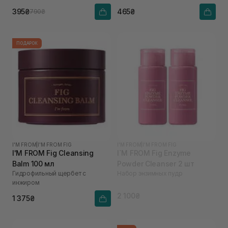
395₴
465₴
790₴
ПОДАРОК
I'M FROM
|
I'M FROM FIG
I'M FROM
|
I'M FROM FIG
I'M FROM Fig Cleansing
I`M FROM Fig Enzyme
Balm 100 мл
Powder Cleanser 2 шт
Гидрофильный щербет с
Набор энзимных пудр
инжиром
2 100₴
1 375₴