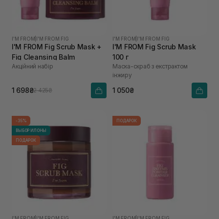
I'M FROM
|
I'M FROM FIG
I'M FROM
|
I'M FROM FIG
I'M FROM Fig Scrub Mask +
I'M FROM Fig Scrub Mask
Fig Cleansing Balm
100 г
Акційний набір
Маска-скраб з екстрактом
інжиру
1 698₴
1 050₴
2 425₴
-35%
ПОДАРОК
ВЫБОР ИЛОНЫ
ПОДАРОК
I'M FROM
|
I'M FROM FIG
I'M FROM
|
I'M FROM FIG