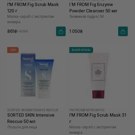
I'M FROM Fig Scrub Mask
I`M FROM Fig Enzyme
120 г
Powder Cleanser 50 мл
Маска-скраб с экстрактом
Энзимная пудра I`M
инжира
861₴
1 050₴
1 325₴
-50%
ВЫБОР ИЛОНЫ
SORTED SKIN
|
INTENSIVE RESCUE
I'M FROM
|
I'M FROM FIG
SORTED SKIN Intensive
I'M FROM Fig Scrub Mask 31
Rescue 50 мл
г
Лосьон для лица
Маска-скраб с экстрактом
инжира