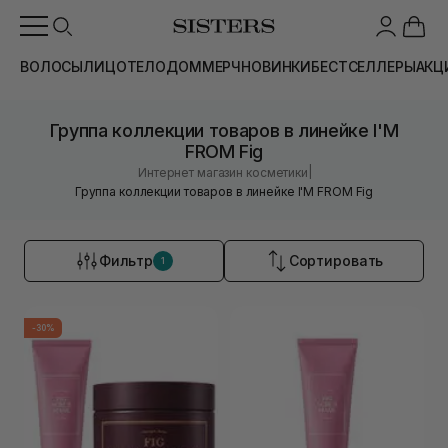
ВОЛОСЫ
ЛИЦО
ТЕЛО
ДОМ
МЕРЧ
НОВИНКИ
БЕСТСЕЛЛЕРЫ
АКЦ
Группа коллекции товаров в линейке I'M
FROM Fig
|
Интернет магазин косметики
Группа коллекции товаров в линейке I'M FROM Fig
Фильтр
Сортировать
1
-30%