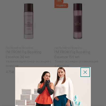
-35%
ПОДАРОК
I'M FROM
|
I'M FROM FIG
I'M FROM
|
I'M FROM FIG
I'M FROM Fig Boosting
I'M FROM Fig Boosting
Essence 30 мл
Essence 150 мл
Увлажняющий тонер-эссенция с
Тонер-эссенция увлажняющий
инжиром
с инжиром
475₴
894₴
1 375₴