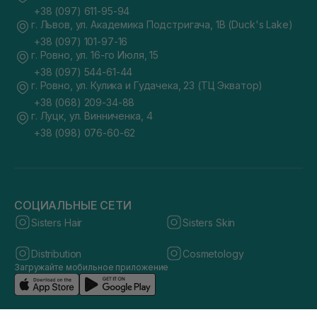
+38 (097) 611-95-94
г. Львов, ул. Академика Подстригача, 1В (Duck's Lake)
+38 (097) 101-97-16
г. Ровно, ул. 16-го Июля, 15
+38 (097) 544-61-44
г. Ровно, ул. Кулика и Гудачека, 23 (ТЦ Экватор)
+38 (068) 209-34-88
г. Луцк, ул. Винниченка, 4
+38 (098) 076-60-62
СОЦИАЛЬНЫЕ СЕТИ
Sisters Hair
Sisters Skin
Distribution
Cosmetology
Загружайте мобильное приложение