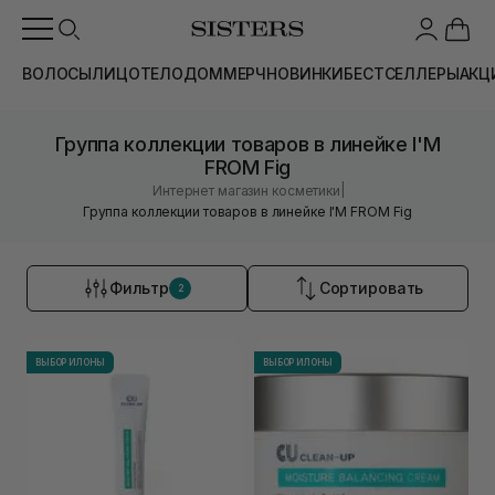
ВОЛОСЫ
ЛИЦО
ТЕЛО
ДОМ
МЕРЧ
НОВИНКИ
БЕСТСЕЛЛЕРЫ
АКЦ
Группа коллекции товаров в линейке I'M
FROM Fig
|
Интернет магазин косметики
Группа коллекции товаров в линейке I'M FROM Fig
Фильтр
Сортировать
2
ВЫБОР ИЛОНЫ
ВЫБОР ИЛОНЫ