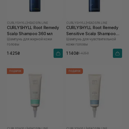
CURLYSHYLL
|
HEADSPA LINE
CURLYSHYLL
|
HEADSPA LINE
CURLYSHYLL Root Remedy
CURLYSHYLL Root Remedy
Scalp Shampoo 360 мл
Sensitive Scalp Shampoo
Шампунь для жирной кожи
Шампунь для чувствительной
360 мл
головы
кожи головы
1 425₴
1 140₴
1 425₴
ПОДАРОК
ПОДАРОК
CURLYSHYLL
|
HEADSPA LINE
CURLYSHYLL
|
HEADSPA LINE