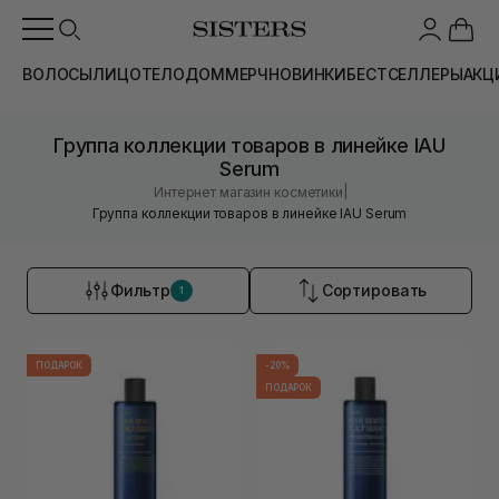
ВОЛОСЫ
ЛИЦО
ТЕЛО
ДОМ
МЕРЧ
НОВИНКИ
БЕСТСЕЛЛЕРЫ
АКЦ
Группа коллекции товаров в линейке IAU
Serum
|
Интернет магазин косметики
Группа коллекции товаров в линейке IAU Serum
Фильтр
Сортировать
1
ПОДАРОК
-20%
ПОДАРОК