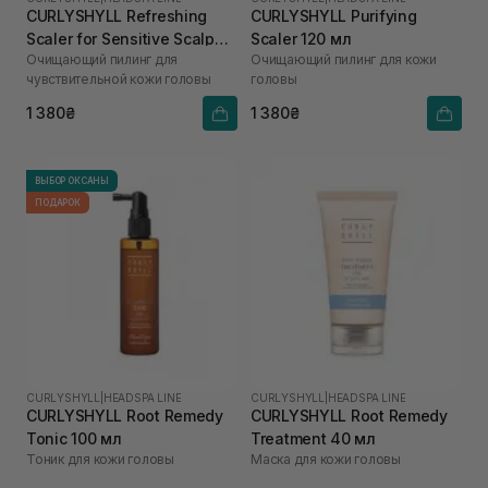
CURLYSHYLL Refreshing
CURLYSHYLL Purifying
Scaler for Sensitive Scalp
Scaler 120 мл
Очищающий пилинг для
Очищающий пилинг для кожи
120 мл
чувствительной кожи головы
головы
1 380₴
1 380₴
ВЫБОР ОКСАНЫ
ПОДАРОК
CURLYSHYLL
|
HEADSPA LINE
CURLYSHYLL
|
HEADSPA LINE
CURLYSHYLL Root Remedy
CURLYSHYLL Root Remedy
Tonic 100 мл
Treatment 40 мл
Тоник для кожи головы
Маска для кожи головы