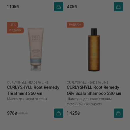
1 105₴
405₴
-20%
ПОДАРОК
ПОДАРОК
CURLYSHYLL
|
HEADSPA LINE
CURLYSHYLL
|
HEADSPA LINE
CURLYSHYLL Root Remedy
CURLYSHYLL Root Remedy
Treatment 250 мл
Oily Scalp Shampoo 330 мл
Маска для кожи головы
Шампунь для кожи головы
склонной к жирности
976₴
1 425₴
1 220₴