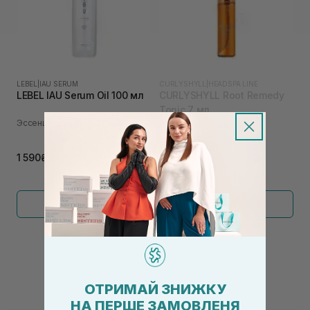
LEBEL
|
IAU SERUM
CURLYSHYLL
|
HEADSPA LINE
LEBEL IAU Serum Oil 100 мл
CURLYSHYLL Root Remedy
Tonic 7 мл
Эссенция для волос
Тоник для кожи головы
345₴
1 590₴
Показать больше
←
1
2
→
ОТРИМАЙ ЗНИЖКУ
НА ПЕРШЕ ЗАМОВЛЕНЯ