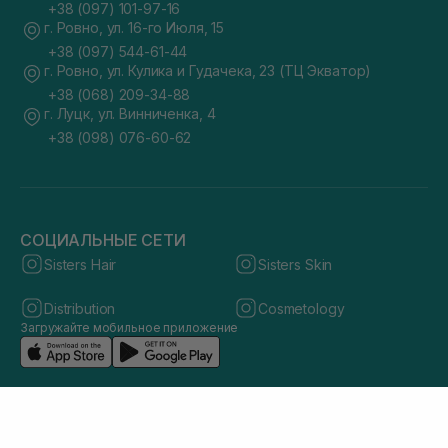
+38 (097) 101-97-16
г. Ровно, ул. 16-го Июля, 15
+38 (097) 544-61-44
г. Ровно, ул. Кулика и Гудачека, 23 (ТЦ Экватор)
+38 (068) 209-34-88
г. Луцк, ул. Винниченка, 4
+38 (098) 076-60-62
СОЦИАЛЬНЫЕ СЕТИ
Sisters Hair
Sisters Skin
Distribution
Cosmetology
Загружайте мобильное приложение