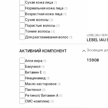
Сухая кожа лица
(1)
Нормальная кожа лица
(1)
Возрастная кожа лица
(1)
Сухие волосы
(3)
Пористые волосы
(2)
Тонкие волосы
(3)
LEBEL
|
IAU SE
Для разглаживания волос
(1)
LEBEL IAU 
Эссенция дл
АКТИВНИЙ КОМПОНЕНТ
1 590₴
Алое вера
(1)
Бакучиол
(1)
Витамин Е
(1)
Ниацинамид
(1)
Масло касторовое
(1)
Пантенол
(1)
Ретинол/ Витамин А
(1)
СМС-комплекс
(1)