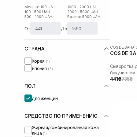
Меньше 100 UAH
1000 – 2000 UAH
100 – 500 UAH
2000 – 5000 UAH
500 – 1000 UAH
Больше 5000 UAH
От
До
COS DE BAHA
|
СТРАНА
Корея
(1)
Сыворотка д
Япония
(3)
бакучиолом
441₴
735₴
ПОЛ
для женщин
СРЕДСТВО ПО ПРИМЕНЕНИЮ
Жирная/комбинированная кожа
лица
(1)