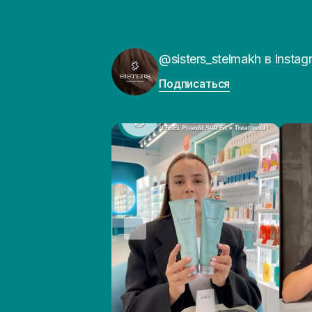
@sisters_stelmakh в Instag
Подписаться