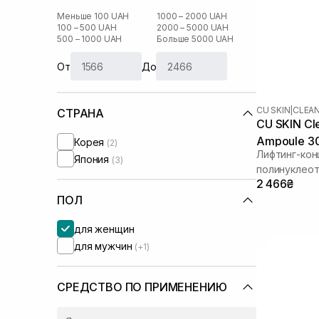
Меньше 100 UAH
1000 – 2000 UAH
100 – 500 UAH
2000 – 5000 UAH
500 – 1000 UAH
Больше 5000 UAH
От
До
CU SKIN
|
CLEAN
СТРАНА
CU SKIN Cl
Ampoule 3
Корея
(2)
Лифтинг-кон
Япония
(3)
полинуклео
2 466₴
ПОЛ
для женщин
для мужчин
(+1)
СРЕДСТВО ПО ПРИМЕНЕНИЮ