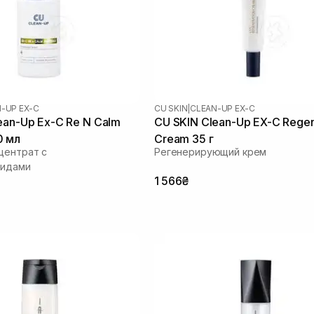
-UP EX-C
CU SKIN
|
CLEAN-UP EX-C
ean-Up Ex-C Re N Calm
CU SKIN Clean-Up EX-C Regen
0 мл
Cream 35 г
центрат с
Регенерирующий крем
тидами
1 566₴