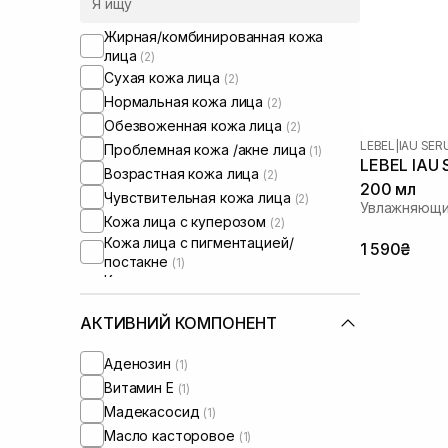
Жирная/комбинированная кожа
лица
(2)
Сухая кожа лица
(2)
Нормальная кожа лица
(2)
Обезвоженная кожа лица
(2)
LEBEL
|
IAU SE
Проблемная кожа /акне лица
(1)
LEBEL IAU 
Возрастная кожа лица
(2)
200 мл
Чувствительная кожа лица
(2)
Увлажняющи
Кожа лица с куперозом
(2)
Кожа лица с пигментацией/
1 590₴
постакне
(1)
Кожа лица с нарушенным
барьером
(2)
Кожа лица с нарушенным
АКТИВНИЙ КОМПОНЕНТ
микробиомом
(2)
Сухие волосы
(3)
Аденозин
(1)
Пористые волосы
(2)
Витамин Е
(1)
Тонкие волосы
(3)
Мадекасосид
(1)
Для разглаживания волос
(1)
Масло касторовое
(1)