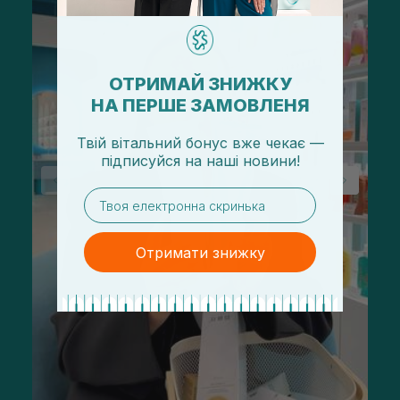
ОТРИМАЙ ЗНИЖКУ
НА ПЕРШЕ ЗАМОВЛЕНЯ
Твій вітальний бонус вже чекає —
підписуйся
на
наші новини!
email
Отримати знижку