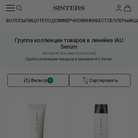
ВОЛОСЫ
ЛИЦО
ТЕЛО
ДОМ
МЕРЧ
НОВИНКИ
БЕСТСЕЛЛЕРЫ
АКЦ
Группа коллекции товаров в линейке IAU
Serum
|
Интернет магазин косметики
Группа коллекции товаров в линейке IAU Serum
Фильтр
Сортировать
2