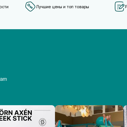
ости
Лучшие цены и топ товары
ram