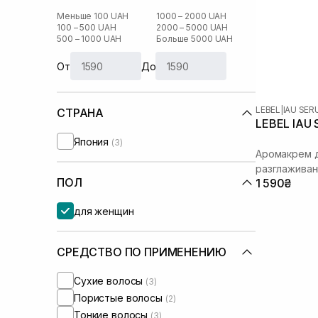
Меньше 100 UAH
1000 – 2000 UAH
100 – 500 UAH
2000 – 5000 UAH
500 – 1000 UAH
Больше 5000 UAH
От
До
LEBEL
|
IAU SE
СТРАНА
LEBEL IAU 
Япония
(3)
Аромакрем д
разглаживан
ПОЛ
1 590₴
для женщин
СРЕДСТВО ПО ПРИМЕНЕНИЮ
Сухие волосы
(3)
Пористые волосы
(2)
Тонкие волосы
(3)