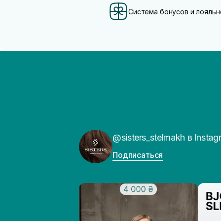
Система бонусов и лояльн
@sisters_stelmakh в Instag
Подписаться