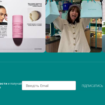
Email
вости
и получай
підписатись
з