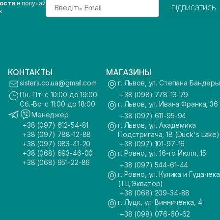
Email
вости
и получай
підписатись
з
КОНТАКТЫ
МАГАЗИНЫ
sisters.co.ua@gmail.com
г. Львов, ул. Степана Бандеры
Пн.-Пт. с 10:00 до 19:00
+38 (098) 778-13-79
Сб.-Вс. с 11:00 до 18:00
г. Львов, ул. Ивана Франка, 36
Менеджер
+38 (097) 611-95-94
+38 (097) 612-54-81
г. Львов, ул. Академика
+38 (097) 788-12-88
Подстригача, 1В (Duck's Lake)
+38 (097) 983-41-20
+38 (097) 101-97-16
+38 (068) 693-46-00
г. Ровно, ул. 16-го Июля, 15
+38 (068) 951-22-86
+38 (097) 544-61-44
г. Ровно, ул. Кулика и Гудачека
(ТЦ Экватор)
+38 (068) 209-34-88
г. Луцк, ул. Винниченка, 4
+38 (098) 076-60-62