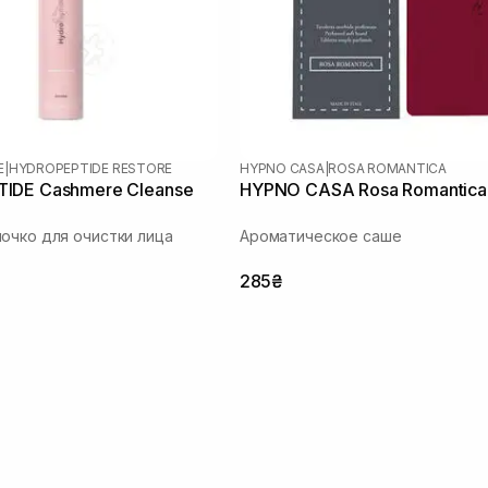
E
|
HYDROPEPTIDE RESTORE
HYPNO CASA
|
ROSA ROMANTICA
IDE Cashmere Cleanse
HYPNO CASA Rosa Romantica
очко для очистки лица
Ароматическое саше
285₴