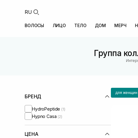
RU
ВОЛОСЫ
ЛИЦО
ТЕЛО
ДОМ
МЕРЧ
Н
Группа кол
Интер
для женщин
БРЕНД
HydroPeptide
(1)
Hypno Casa
(2)
ЦЕНА