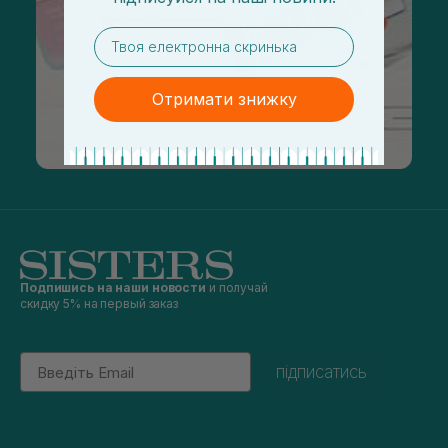
email
Отримати знижку
Подпишись на наши новости
и получай
скидку 5% на первый заказ
Email
підписатись