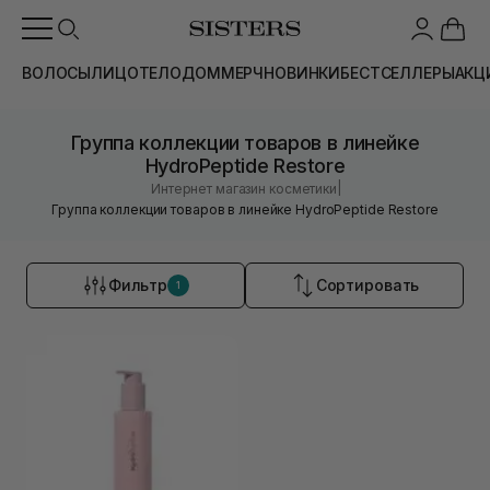
ВОЛОСЫ
ЛИЦО
ТЕЛО
ДОМ
МЕРЧ
НОВИНКИ
БЕСТСЕЛЛЕРЫ
АКЦ
Группа коллекции товаров в линейке
HydroPeptide Restore
|
Интернет магазин косметики
Группа коллекции товаров в линейке HydroPeptide Restore
Фильтр
Сортировать
1