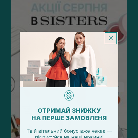
ОТРИМАЙ ЗНИЖКУ
НА ПЕРШЕ ЗАМОВЛЕНЯ
Твій вітальний бонус вже чекає —
підписуйся
на
наші новини!