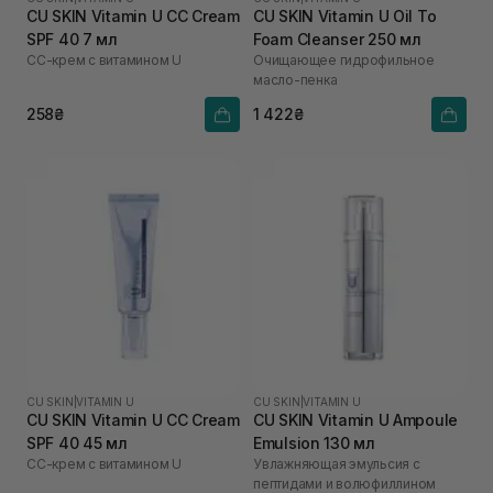
CU SKIN Vitamin U CC Cream
CU SKIN Vitamin U Oil To
SPF 40 7 мл
Foam Cleanser 250 мл
СС-крем с витамином U
Очищающее гидрофильное
масло-пенка
258₴
1 422₴
CU SKIN
|
VITAMIN U
CU SKIN
|
VITAMIN U
CU SKIN Vitamin U CC Cream
CU SKIN Vitamin U Ampoule
SPF 40 45 мл
Emulsion 130 мл
СС-крем с витамином U
Увлажняющая эмульсия с
пептидами и волюфиллином