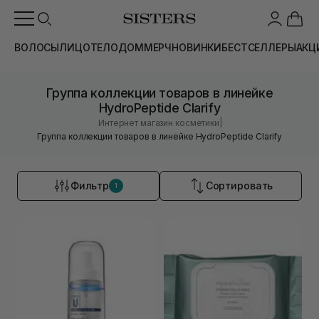
ВОЛОСЫ
ЛИЦО
ТЕЛО
ДОМ
МЕРЧ
НОВИНКИ
БЕСТСЕЛЛЕРЫ
АКЦ
Группа коллекции товаров в линейке
HydroPeptide Clarify
|
Интернет магазин косметики
Группа коллекции товаров в линейке HydroPeptide Clarify
Фильтр
Сортировать
1