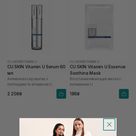
CU SKIN
|
VITAMIN U
CU SKIN
|
VITAMIN U
CU SKIN Vitamin U Serum 60
CU SKIN Vitamin U Essence
мл
Soothing Mask
Антивікова сироватка з
Восстанавливающая маска с
пептидами та вітаміном U
витамином U
2 208₴
186₴