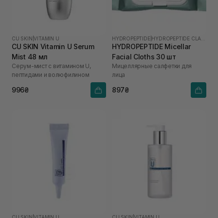
CU SKIN
|
VITAMIN U
HYDROPEPTIDE
|
HYDROPEPTIDE CLARIFY
CU SKIN Vitamin U Serum
HYDROPEPTIDE Micellar
Mist 48 мл
Facial Cloths 30 шт
Серум-мист с витамином U,
Мицеллярные салфетки для
пептидами и волюфилином
лица
996₴
897₴
CU SKIN
|
VITAMIN U
CU SKIN
|
VITAMIN U