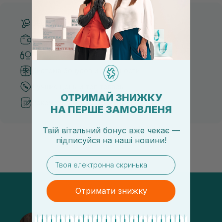
Бесплатная доставка от 3000 UAH
Безопасные способы оплаты
Только оригинальная косметика
Система бонусов и лояльности
Лучшие цены и топ товары
ОТРИМАЙ ЗНИЖКУ
Рекомендации от косметологов
НА ПЕРШЕ ЗАМОВЛЕНЯ
Твій вітальний бонус вже чекає —
підписуйся
на
наші новини!
email
Отримати знижку
@sisters_stelmakh в Instagram