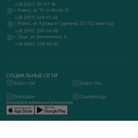
+38 (097) 101-97-16
г. Ровно, ул. 16-го Июля, 15
+38 (097) 544-61-44
г. Ровно, ул. Кулика и Гудачека, 23 (ТЦ Экватор)
+38 (068) 209-34-88
г. Луцк, ул. Винниченка, 4
+38 (098) 076-60-62
СОЦИАЛЬНЫЕ СЕТИ
Sisters Hair
Sisters Skin
Distribution
Cosmetology
Загружайте мобильное приложение