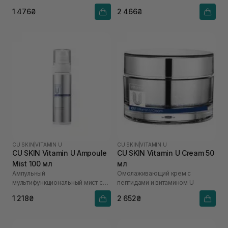
1 476₴
2 466₴
CU SKIN
|
VITAMIN U
CU SKIN
|
VITAMIN U
CU SKIN Vitamin U Ampoule
CU SKIN Vitamin U Cream 50
Mist 100 мл
мл
Ампульный
Омолаживающий крем с
мультифункциональный мист с
пептидами и витамином U
витамином U
1 218₴
2 652₴