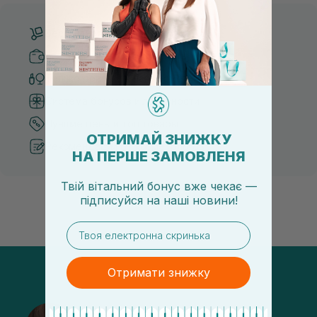
Бесплатная доставка от 3000 UAH
Безопасные способы оплаты
Только оригинальная косметика
Система бонусов и лояльности
Лучшие цены и топ товары
ОТРИМАЙ ЗНИЖКУ
Рекомендации от косметологов
НА ПЕРШЕ ЗАМОВЛЕНЯ
Твій вітальний бонус вже чекає —
підписуйся
на
наші новини!
email
Отримати знижку
@sisters_stelmakh в Instagram