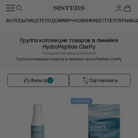
ВОЛОСЫ
ЛИЦО
ТЕЛО
ДОМ
МЕРЧ
НОВИНКИ
БЕСТСЕЛЛЕРЫ
АКЦ
Группа коллекции товаров в линейке
HydroPeptide Clarify
|
Интернет магазин косметики
Группа коллекции товаров в линейке HydroPeptide Clarify
Фильтр
Сортировать
2
ПОДАРУНОК