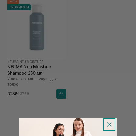
-40%
ВЫБОР ИЛОНЫ
NEUMA
|
NEU MOISTURE
NEUMA Neu Moisture
Shampoo 250 мл
Увлажняющий шампунь для
волос
825₴
1 375₴