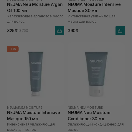
NEUMA Neu Moisture Argan
NEUMA Moisture Intensive
Oil 100 мл
Masque 30 мл
Увлажняющее аргановое масло
Интенсивная увлажняющая
для волос
маска для волос
825₴
390₴
1 375₴
-40%
NEUMA
|
NEU MOISTURE
NEUMA
|
NEU MOISTURE
NEUMA Moisture Intensive
NEUMA Neu Moisture
Masque 150 мл
Conditioner 30 мл
Интенсивная увлажняющая
Увлажняющий кондиционер для
маска для волос
волос