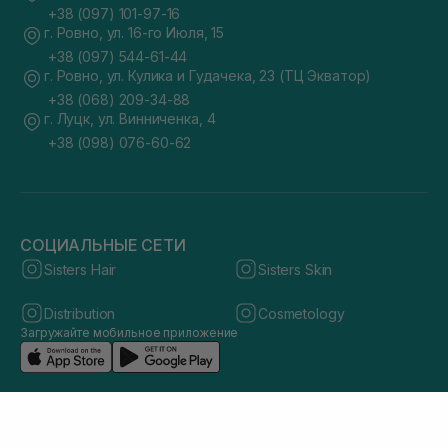
+38 (097) 101-97-16
г. Ровно, ул. 16-го Июля, 15
+38 (097) 544-61-44
г. Ровно, ул. Кулика и Гудачека, 23 (ТЦ Экватор)
+38 (068) 209-34-88
г. Луцк, ул. Винниченка, 4
+38 (098) 076-60-62
СОЦИАЛЬНЫЕ СЕТИ
Sisters Hair
Sisters Skin
Distribution
Cosmetology
Загружайте мобильное приложение