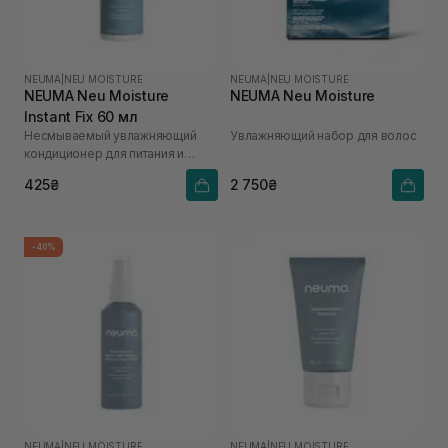
NEUMA
|
NEU MOISTURE
NEUMA
|
NEU MOISTURE
NEUMA Neu Moisture
NEUMA Neu Moisture
Instant Fix 60 мл
Несмываемый увлажняющий
Увлажняющий набор для волос
кондиционер для питания и
распутывания волос
425₴
2 750₴
-40%
NEUMA
|
NEU MOISTURE
NEUMA
|
NEU MOISTURE