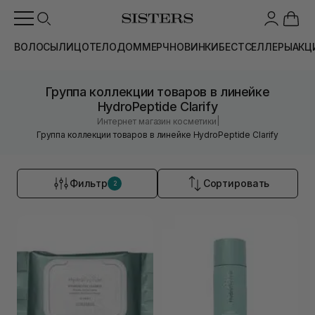
ВОЛОСЫ
ЛИЦО
ТЕЛО
ДОМ
МЕРЧ
НОВИНКИ
БЕСТСЕЛЛЕРЫ
АКЦ
Группа коллекции товаров в линейке
HydroPeptide Clarify
|
Интернет магазин косметики
Группа коллекции товаров в линейке HydroPeptide Clarify
Фильтр
Сортировать
2