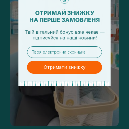
ОТРИМАЙ ЗНИЖКУ
НА ПЕРШЕ ЗАМОВЛЕНЯ
Твій вітальний бонус вже чекає —
підписуйся
на
наші новини!
email
Отримати знижку