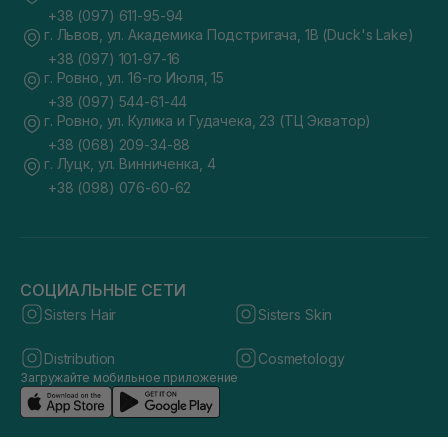
+38 (097) 611-95-94
г. Львов, ул. Академика Подстригача, 1В (Duck's Lake)
+38 (097) 101-97-16
г. Ровно, ул. 16-го Июля, 15
+38 (097) 544-61-44
г. Ровно, ул. Кулика и Гудачека, 23 (ТЦ Экватор)
+38 (068) 209-34-88
г. Луцк, ул. Винниченка, 4
+38 (098) 076-60-62
СОЦИАЛЬНЫЕ СЕТИ
Sisters Hair
Sisters Skin
Distribution
Cosmetology
Загружайте мобильное приложение