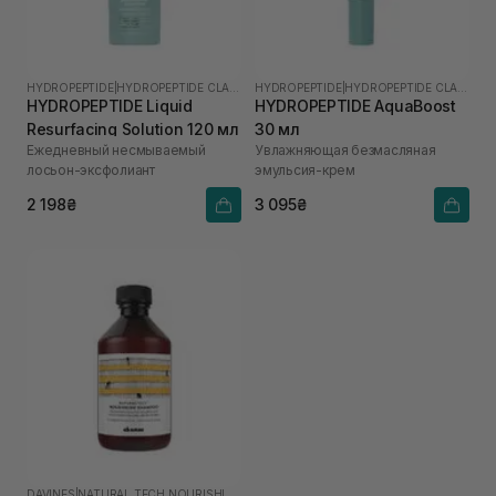
HYDROPEPTIDE
|
HYDROPEPTIDE CLARIFY
HYDROPEPTIDE
|
HYDROPEPTIDE CLARIFY
HYDROPEPTIDE Liquid
HYDROPEPTIDE AquaBoost
Resurfacing Solution 120 мл
30 мл
Ежедневный несмываемый
Увлажняющая безмасляная
лосьон-эксфолиант
эмульсия-крем
2 198₴
3 095₴
DAVINES
|
NATURAL TECH NOURISHING