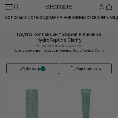
ВОЛОСЫ
ЛИЦО
ТЕЛО
ДОМ
МЕРЧ
НОВИНКИ
БЕСТСЕЛЛЕРЫ
АКЦ
Группа коллекции товаров в линейке
HydroPeptide Clarify
|
Интернет магазин косметики
Группа коллекции товаров в линейке HydroPeptide Clarify
Фильтр
Сортировать
1