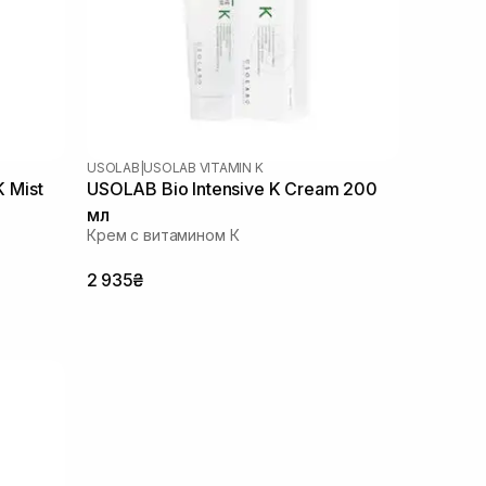
USOLAB
|
USOLAB VITAMIN K
K Mist
USOLAB Bio Intensive K Cream 200
мл
Крем с витамином К
2 935₴