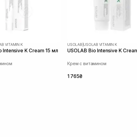
B VITAMIN K
USOLAB
|
USOLAB VITAMIN K
 Intensive K Cream 15 мл
USOLAB Bio Intensive K Crea
мином
Крем с витамином
1 765₴