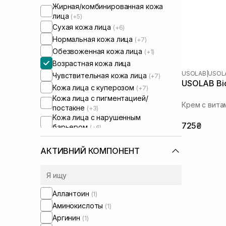
Жирная/комбинированная кожа
лица
(+5)
Сухая кожа лица
(+6)
Нормальная кожа лица
(+7)
Обезвоженная кожа лица
(+1)
Возрастная кожа лица
USOLAB
|
USOLA
Чувствительная кожа лица
(+7)
USOLAB Bio
Кожа лица с куперозом
(+7)
Кожа лица с пигментацией/
Крем с вита
постакне
(+3)
Кожа лица с нарушенным
725₴
барьером
(+6)
Кожа лица с нарушенным
микробиомом
(+4)
АКТИВНИЙ КОМПОНЕНТ
Аллантоин
(1)
Аминокислоты
(1)
Аргинин
(1)