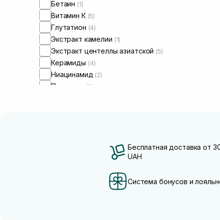
Бетаин
(1)
Витамин К
(5)
Глутатион
(4)
Экстракт камелии
(1)
Экстракт центеллы азиатской
(5)
Керамиды
(4)
Ниацинамид
(2)
Пантенол
(1)
Пептиды
(5)
Сквалан
(3)
Транексамова кислота
(1)
Бесплатная доставка от 3
UAH
Система бонусов и лояльн