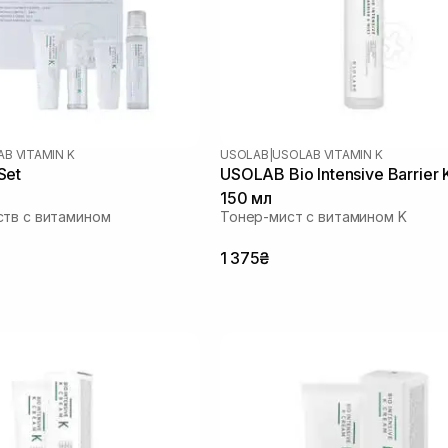
B VITAMIN K
USOLAB
|
USOLAB VITAMIN K
Set
USOLAB Bio Intensive Barrier 
150 мл
тв с витамином
Тонер-мист с витамином K
1 375₴