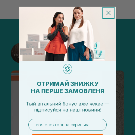
@sisters_stelmakh в Instagram
Подписаться
ОТРИМАЙ ЗНИЖКУ
НА ПЕРШЕ ЗАМОВЛЕНЯ
Твій вітальний бонус вже чекає —
підписуйся
на
наші новини!
email