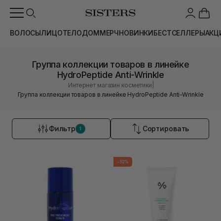
ВОЛОСЫ
ЛИЦО
ТЕЛО
ДОМ
МЕРЧ
НОВИНКИ
БЕСТСЕЛЛЕРЫ
АКЦ
Группа коллекции товаров в линейке
HydroPeptide Anti-Wrinkle
|
Интернет магазин косметики
Группа коллекции товаров в линейке HydroPeptide Anti-Wrinkle
Фильтр
Сортировать
1
-32%