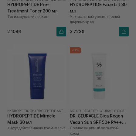
HYDROPEPTIDE Pre-
HYDROPEPTIDE Face Lift 30
Treatment Toner 200 мл
мл
Тонизирующий лосьон
Ультралегкий увлажняющий
лифтинг-крем
2 108₴
3 723₴
-17%
HYDROPEPTIDE
|
HYDROPEPTIDE ANTI-WRINKLE
DR. CEURACLE
|
DR. CEURACLE CICA REGEN
HYDROPEPTIDE Miracle
DR. CEURACLE Cica Regen
Mask 30 мл
Vegan Sun SPF 50+ PA++++
«Чудодейственная» крем-маска
Солнцезащитный веганский
для чутливої шкіри 50 мл
крем