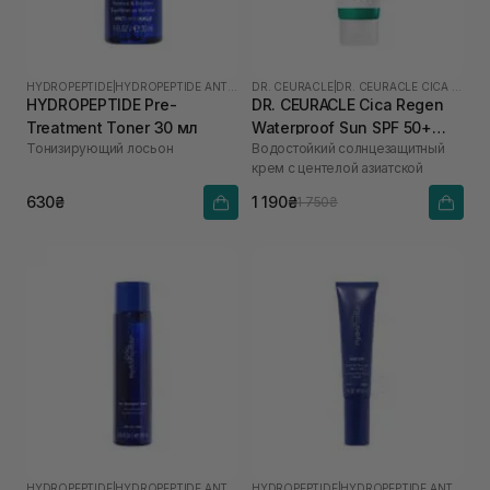
HYDROPEPTIDE
|
HYDROPEPTIDE ANTI-WRINKLE
DR. CEURACLE
|
DR. CEURACLE CICA REGEN
HYDROPEPTIDE Pre-
DR. CEURACLE Cica Regen
Treatment Toner 30 мл
Waterproof Sun SPF 50+
Тонизирующий лосьон
Водостойкий солнцезащитный
PA++++ 100 мл
крем с центелой азиатской
630₴
1 190₴
1 750₴
HYDROPEPTIDE
|
HYDROPEPTIDE ANTI-WRINKLE
HYDROPEPTIDE
|
HYDROPEPTIDE ANTI-WRINKLE