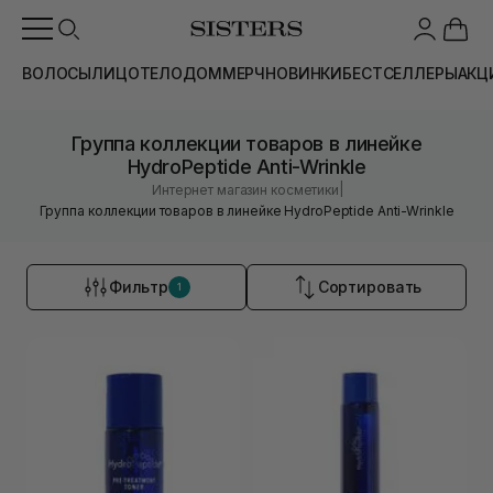
ВОЛОСЫ
ЛИЦО
ТЕЛО
ДОМ
МЕРЧ
НОВИНКИ
БЕСТСЕЛЛЕРЫ
АКЦ
Группа коллекции товаров в линейке
HydroPeptide Anti-Wrinkle
|
Интернет магазин косметики
Группа коллекции товаров в линейке HydroPeptide Anti-Wrinkle
Фильтр
Сортировать
1