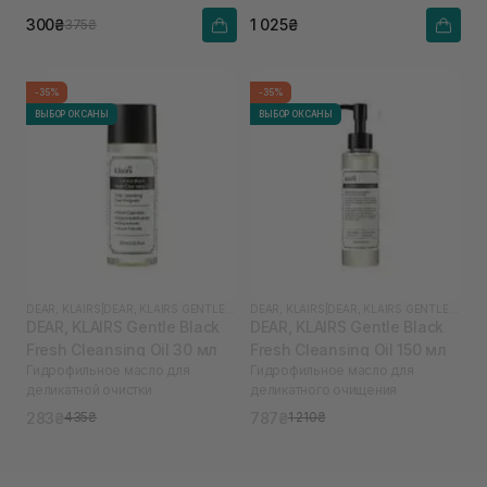
300₴
1 025₴
375₴
-35%
-35%
ВЫБОР ОКСАНЫ
ВЫБОР ОКСАНЫ
DEAR, KLAIRS
|
DEAR, KLAIRS GENTLE BLACK
DEAR, KLAIRS
|
DEAR, KLAIRS GENTLE BLACK
DEAR, KLAIRS Gentle Black
DEAR, KLAIRS Gentle Black
Fresh Cleansing Oil 30 мл
Fresh Cleansing Oil 150 мл
Гидрофильное масло для
Гидрофильное масло для
деликатной очистки
деликатного очищения
283₴
787₴
435₴
1 210₴