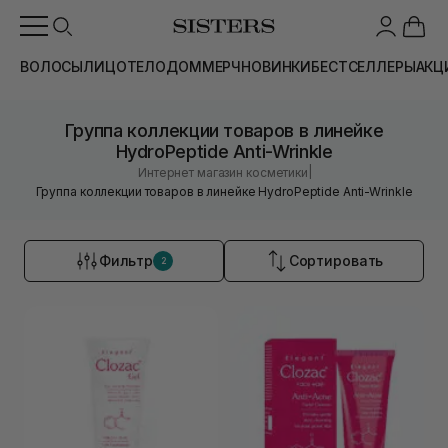
ВОЛОСЫ
ЛИЦО
ТЕЛО
ДОМ
МЕРЧ
НОВИНКИ
БЕСТСЕЛЛЕРЫ
АКЦ
Группа коллекции товаров в линейке
HydroPeptide Anti-Wrinkle
|
Интернет магазин косметики
Группа коллекции товаров в линейке HydroPeptide Anti-Wrinkle
Фильтр
Сортировать
2