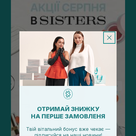
ОТРИМАЙ ЗНИЖКУ
НА ПЕРШЕ ЗАМОВЛЕНЯ
Твій вітальний бонус вже чекає —
підписуйся
на
наші новини!