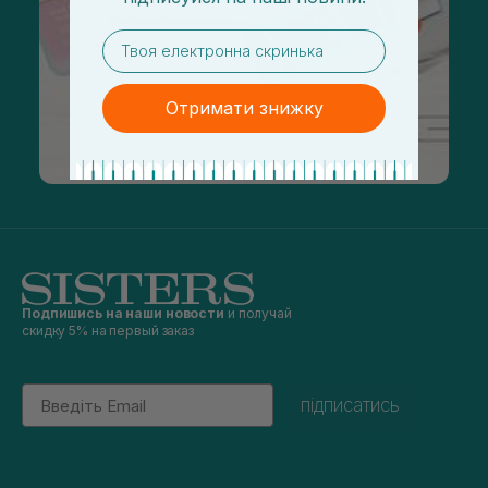
email
Отримати знижку
Подпишись на наши новости
и получай
скидку 5% на первый заказ
Email
підписатись