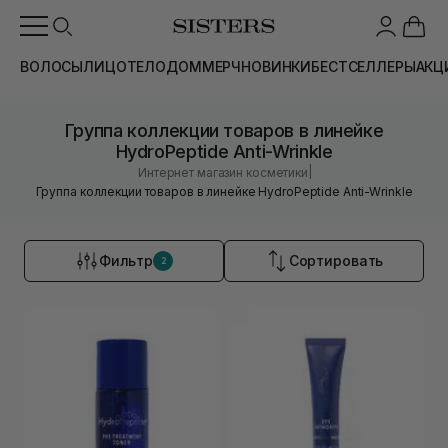
ВОЛОСЫ
ЛИЦО
ТЕЛО
ДОМ
МЕРЧ
НОВИНКИ
БЕСТСЕЛЛЕРЫ
АКЦ
Группа коллекции товаров в линейке
HydroPeptide Anti-Wrinkle
|
Интернет магазин косметики
Группа коллекции товаров в линейке HydroPeptide Anti-Wrinkle
Фильтр
Сортировать
2