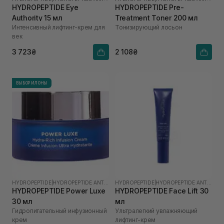
HYDROPEPTIDE Eye
HYDROPEPTIDE Pre-
Authority 15 мл
Treatment Toner 200 мл
Интенсивный лифтинг-крем для
Тонизирующий лосьон
век
3 723₴
2 108₴
ВЫБОР ИЛОНЫ
HYDROPEPTIDE
|
HYDROPEPTIDE ANTI-WRINKLE
HYDROPEPTIDE
|
HYDROPEPTIDE ANTI-WRINKLE
HYDROPEPTIDE Power Luxe
HYDROPEPTIDE Face Lift 30
30 мл
мл
Гидропитательный инфузионный
Ультралегкий увлажняющий
крем
лифтинг-крем