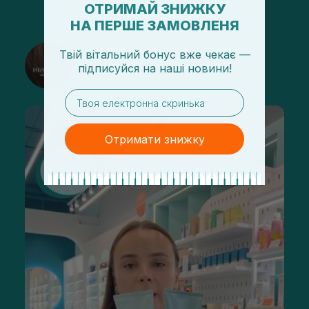
ОТРИМАЙ ЗНИЖКУ
НА ПЕРШЕ ЗАМОВЛЕНЯ
@sisters_stelmakh в Instagram
Твій вітальний бонус вже чекає —
підписуйся
на
наші новини!
Подписаться
email
Отримати знижку