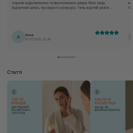
сприяє відновленню та зволоженню шкіри. Має ледь
ви
відчутний запах, прозорого кольору. Гель вартий уваги.
га
Єдиний недолік для мене це не низька вартість.
го
пе
ду
очисник! Дуже 
жи
Анна
А
18.07.2026, 22:43
Статті