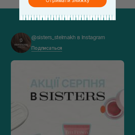
Отримати знижку
@sisters_stelmakh в Instagram
Подписаться