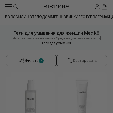
ВОЛОСЫ
ЛИЦО
ТЕЛО
ДОМ
МЕРЧ
НОВИНКИ
БЕСТСЕЛЛЕРЫ
АКЦ
Гели для умывания для женщин Medik8
|
|
Интернет магазин косметики
Средства для умывания лица
Гели для умывания
Фильтр
Сортировать
2