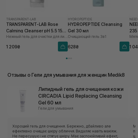
TRANSPARENT-LAB
HYDROPEPTIDE
NEED
TRANSPARENT-LAB Rose
HYDROPEPTIDE Cleansing
NEE
Calming Cleanser pH 5.5 150
Gel 30 мл
235
Нежный гель для очистки для лица
Очищающий гель 3в1
Мягк
мл
1 209₴
628₴
1 0
Отзывы о Гели для умывания для женщин Medik8
Липидный гель для очищения кожи
CIRCADIA Lipid Replacing Cleansing
Gel 60 мл
Гели для умывания
Хороший гель для очищення. Бережно, дбайливо але
Ма
ефективно очищає шкіру обличчя. Видаляє навіть макіяж.
по
Не пересушує і не стягує шкіру. Має заспокійливий ефект,
це саме те