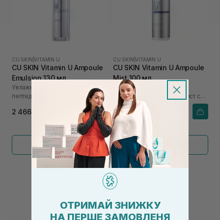
CU SKIN
|
VITAMIN U
CU SKIN
|
VITAMIN U
CU SKIN Vitamin U Ampoule
CU SKIN Vitamin U Ampoule
Emulsion 130 мл
Mist 100 мл
Увлажняющая эмульсия с
Ампульный
пептидами и волюфиллином
мультифункциональный мист с
витамином U
2 466₴
1 218₴
Показать больше
←
1
2
→
ОТРИМАЙ ЗНИЖКУ
НА ПЕРШЕ ЗАМОВЛЕНЯ