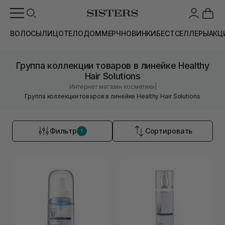
ВОЛОСЫ
ЛИЦО
ТЕЛО
ДОМ
МЕРЧ
НОВИНКИ
БЕСТСЕЛЛЕРЫ
АКЦ
Группа коллекции товаров в линейке Healthy
Hair Solutions
|
Интернет магазин косметики
Группа коллекции товаров в линейке Healthy Hair Solutions
Фильтр
Сортировать
1