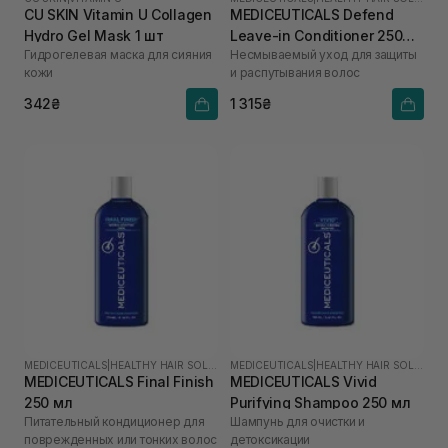
CU SKIN Vitamin U Collagen
MEDICEUTICALS Defend
Hydro Gel Mask 1 шт
Leave-in Conditioner 250
Гидрогелевая маска для сияния
Несмываемый уход для защиты
мл
кожи
и распутывания волос
342₴
1 315₴
MEDICEUTICALS
|
HEALTHY HAIR SOLUTIONS
MEDICEUTICALS
|
HEALTHY HAIR SOLUTIONS
MEDICEUTICALS Final Finish
MEDICEUTICALS Vivid
250 мл
Purifying Shampoo 250 мл
Питательный кондиционер для
Шампунь для очистки и
поврежденных или тонких волос
детоксикации