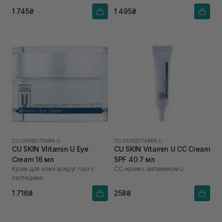
1 745₴
1 495₴
CU SKIN
|
VITAMIN U
CU SKIN
|
VITAMIN U
CU SKIN VIitamin U Eye
CU SKIN Vitamin U CC Cream
Cream 16 мл
SPF 40 7 мл
Крем для кожи вокруг глаз с
СС-крем с витамином U
пептидами
1 716₴
258₴