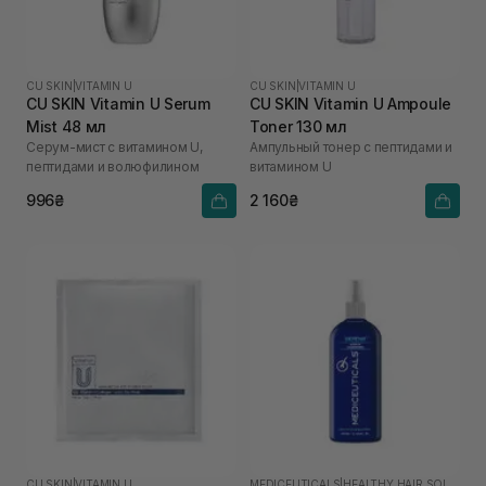
CU SKIN
|
VITAMIN U
CU SKIN
|
VITAMIN U
CU SKIN Vitamin U Serum
CU SKIN Vitamin U Ampoule
Mist 48 мл
Toner 130 мл
Серум-мист с витамином U,
Ампульный тонер с пептидами и
пептидами и волюфилином
витамином U
996₴
2 160₴
CU SKIN
|
VITAMIN U
MEDICEUTICALS
|
HEALTHY HAIR SOLUTIONS