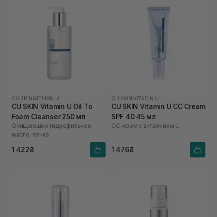
CU SKIN
|
VITAMIN U
CU SKIN
|
VITAMIN U
CU SKIN Vitamin U Oil To
CU SKIN Vitamin U CC Cream
Foam Cleanser 250 мл
SPF 40 45 мл
Очищающее гидрофильное
СС-крем с витамином U
масло-пенка
1 422₴
1 476₴