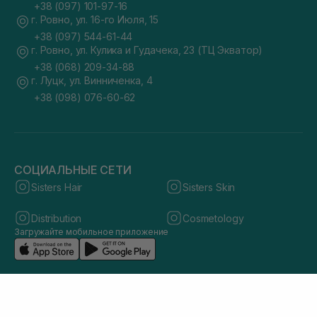
+38 (097) 101-97-16
г. Ровно, ул. 16-го Июля, 15
+38 (097) 544-61-44
г. Ровно, ул. Кулика и Гудачека, 23 (ТЦ Экватор)
+38 (068) 209-34-88
г. Луцк, ул. Винниченка, 4
+38 (098) 076-60-62
СОЦИАЛЬНЫЕ СЕТИ
Sisters Hair
Sisters Skin
Distribution
Cosmetology
Загружайте мобильное приложение