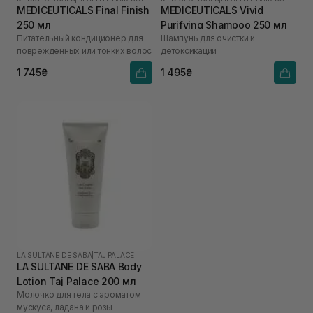
MEDICEUTICALS Final Finish
MEDICEUTICALS Vivid
250 мл
Purifying Shampoo 250 мл
Питательный кондиционер для
Шампунь для очистки и
поврежденных или тонких волос
детоксикации
1 745₴
1 495₴
LA SULTANE DE SABA
|
TAJ PALACE
LA SULTANE DE SABA Body
Lotion Taj Palace 200 мл
Молочко для тела с ароматом
мускуса, ладана и розы