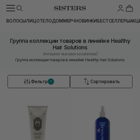
ВОЛОСЫ
ЛИЦО
ТЕЛО
ДОМ
МЕРЧ
НОВИНКИ
БЕСТСЕЛЛЕРЫ
АКЦ
Группа коллекции товаров в линейке Healthy
Hair Solutions
|
Интернет магазин косметики
Группа коллекции товаров в линейке Healthy Hair Solutions
Фильтр
Сортировать
1