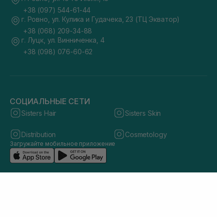
+38 (097) 544-61-44
г. Ровно, ул. Кулика и Гудачека, 23 (ТЦ Экватор)
+38 (068) 209-34-88
г. Луцк, ул. Винниченка, 4
+38 (098) 076-60-62
СОЦИАЛЬНЫЕ СЕТИ
Sisters Hair
Sisters Skin
Distribution
Cosmetology
Загружайте мобильное приложение
© 2026 sisters.co.ua. Все права защищены