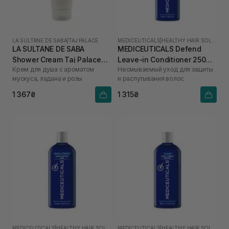
LA SULTANE DE SABA
|
TAJ PALACE
MEDICEUTICALS
|
HEALTHY HAIR SOLUTIONS
LA SULTANE DE SABA
MEDICEUTICALS Defend
Shower Cream Taj Palace
Leave-in Conditioner 250
Крем для душа с ароматом
Несмываемый уход для защиты
200 мл
мл
мускуса, ладана и розы
и распутывания волос
1 367₴
1 315₴
MEDICEUTICALS
|
HEALTHY HAIR SOLUTIONS
MEDICEUTICALS
|
HEALTHY HAIR SOLUTIONS