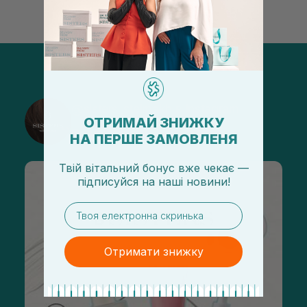
@sisters_stelmakh в Instagram
ОТРИМАЙ ЗНИЖКУ
Подписаться
НА ПЕРШЕ ЗАМОВЛЕНЯ
Твій вітальний бонус вже чекає —
підписуйся
на
наші новини!
email
Отримати знижку