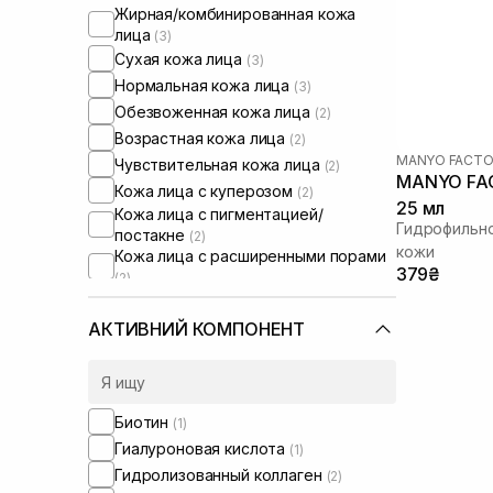
Жирная/комбинированная кожа
лица
(3)
Сухая кожа лица
(3)
Нормальная кожа лица
(3)
Обезвоженная кожа лица
(2)
Возрастная кожа лица
(2)
MANYO FACTO
Чувствительная кожа лица
(2)
MANYO FACT
Кожа лица с куперозом
(2)
25 мл
Кожа лица с пигментацией/
Гидрофильно
постакне
(2)
кожи
Кожа лица с расширенными порами
379₴
(2)
Кожа лица с нарушенным
барьером
(2)
АКТИВНИЙ КОМПОНЕНТ
Кожа лица с нарушенным
микробиомом
(2)
Жирная кожа головы
(1)
Проблемная кожа головы
(1)
Биотин
(1)
От выпадения и для стимуляции
Гиалуроновая кислота
(1)
роста волос
(1)
Гидролизованный коллаген
(2)
Сухие волосы
(1)