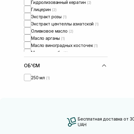
Гидролизованный кератин
(2)
Поврежденные волосы
(1)
Глицерин
(2)
Пористые волосы
(1)
Экстракт розы
(1)
Тонкие волосы
(2)
Экстракт центеллы азиатской
(1)
Ломкие волосы
(1)
Оливковое масло
(2)
Для разглаживания волос
(1)
Масло арганы
(1)
Масло виноградных косточек
(1)
Масло жожоба
(2)
Пантенол
(3)
ОБ'ЄМ
Протеины пшеницы
(1)
Чайное дерево
(1)
250 мл
(1)
Бесплатная доставка от 3
UAH