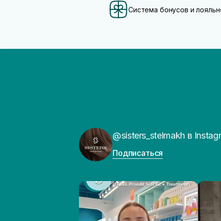
Система бонусов и лояльн
@sisters_stelmakh в Instag
Подписаться