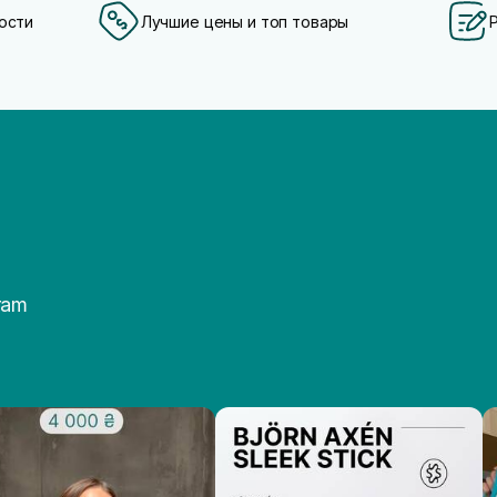
ости
Лучшие цены и топ товары
ram