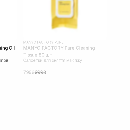
MANYO FACTORY
|
PURE
ng Oil
MANYO FACTORY Pure Cleaning
Tissue 80 шт
ипов
Салфетки для зняття макіяжу
799₴
999₴