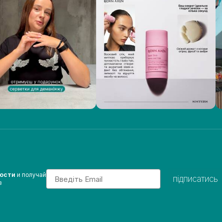
Email
вости
и получай
підписатись
з