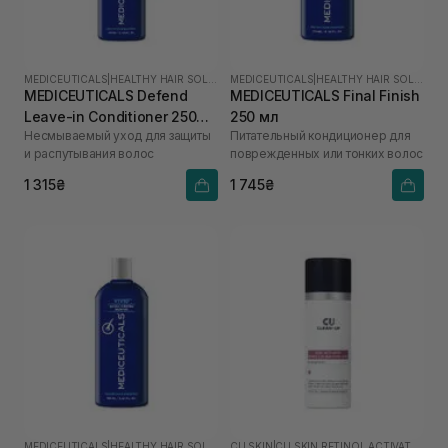
MEDICEUTICALS
|
HEALTHY HAIR SOLUTIONS
MEDICEUTICALS
|
HEALTHY HAIR SOLUTIONS
MEDICEUTICALS Defend
MEDICEUTICALS Final Finish
Leave-in Conditioner 250
250 мл
Несмываемый уход для защиты
Питательный кондиционер для
мл
и распутывания волос
поврежденных или тонких волос
1 315₴
1 745₴
MEDICEUTICALS
|
HEALTHY HAIR SOLUTIONS
CU SKIN
|
CU SKIN RETINOL ACTIVATOR