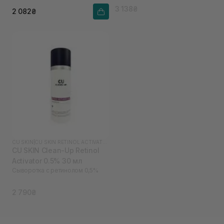
3 138₴
2 082₴
CU SKIN
|
CU SKIN RETINOL ACTIVATOR
CU SKIN Clean-Up Retinol
Activator 0.5% 30 мл
Сыворотка с ретинолом 0,5%
2 790₴