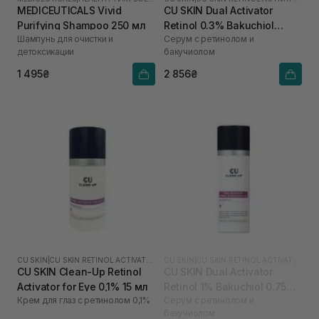
MEDICEUTICALS Vivid
CU SKIN Dual Activator
Purifying Shampoo 250 мл
Retinol 0.3% Bakuchiol
Шампунь для очистки и
Серум с ретинолом и
0.75% 30 мл
детоксикации
бакучиолом
1 495₴
2 856₴
CU SKIN
|
CU SKIN RETINOL ACTIVATOR
CU SKIN
|
CU SKIN RETINOL ACTIVATOR
CU SKIN Clean-Up Retinol
CU SKIN Dual Activator
Activator for Eye 0,1% 15 мл
Retinol 1% Bakuchiol 0.75%
Крем для глаз с ретинолом 0,1%
Серум с ретинолом и
30 мл
бакучиолом