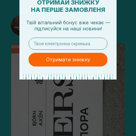
ОТРИМАЙ ЗНИЖКУ
НА ПЕРШЕ ЗАМОВЛЕНЯ
@sisters_stelmakh в Instagram
Твій вітальний бонус вже чекає —
підписуйся
на
наші новини!
Подписаться
email
Отримати знижку