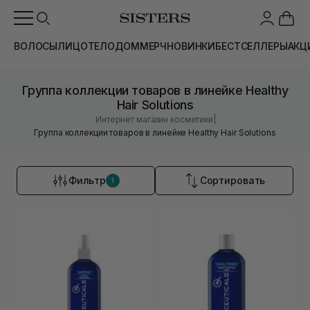
ВОЛОСЫ
ЛИЦО
ТЕЛО
ДОМ
МЕРЧ
НОВИНКИ
БЕСТСЕЛЛЕРЫ
АКЦ
Группа коллекции товаров в линейке Healthy
Hair Solutions
|
Интернет магазин косметики
Группа коллекции товаров в линейке Healthy Hair Solutions
Фильтр
Сортировать
1