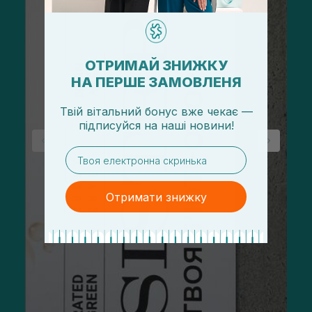
ОТРИМАЙ ЗНИЖКУ
НА ПЕРШЕ ЗАМОВЛЕНЯ
Твій вітальний бонус вже чекає —
підписуйся
на
наші новини!
email
Отримати знижку