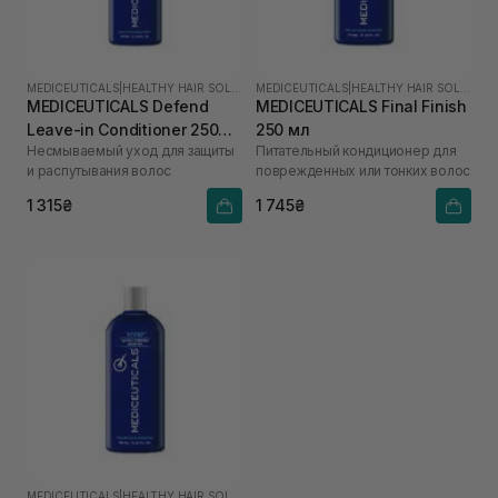
MEDICEUTICALS
|
HEALTHY HAIR SOLUTIONS
MEDICEUTICALS
|
HEALTHY HAIR SOLUTIONS
MEDICEUTICALS Defend
MEDICEUTICALS Final Finish
Leave-in Conditioner 250
250 мл
Несмываемый уход для защиты
Питательный кондиционер для
мл
и распутывания волос
поврежденных или тонких волос
1 315₴
1 745₴
MEDICEUTICALS
|
HEALTHY HAIR SOLUTIONS