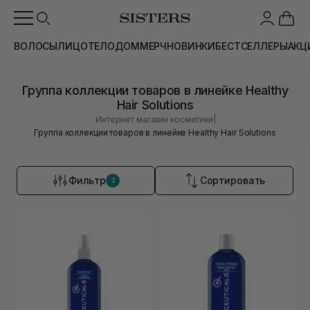
ВОЛОСЫ
ЛИЦО
ТЕЛО
ДОМ
МЕРЧ
НОВИНКИ
БЕСТСЕЛЛЕРЫ
АКЦ
Группа коллекции товаров в линейке Healthy
Hair Solutions
|
Интернет магазин косметики
Группа коллекции товаров в линейке Healthy Hair Solutions
Фильтр
Сортировать
2