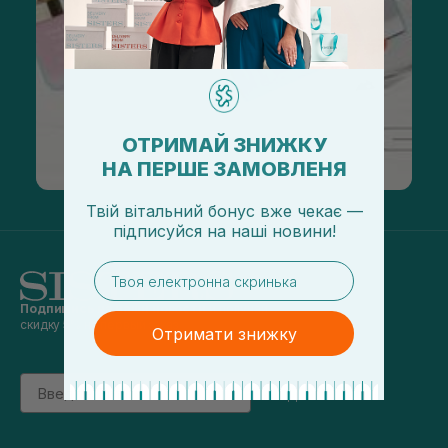
ОТРИМАЙ ЗНИЖКУ
НА ПЕРШЕ ЗАМОВЛЕНЯ
Твій вітальний бонус вже чекає —
підписуйся
на
наші новини!
email
Подпишись на наши новости
и получай
скидку 5% на первый заказ
Отримати знижку
Email
підписатись