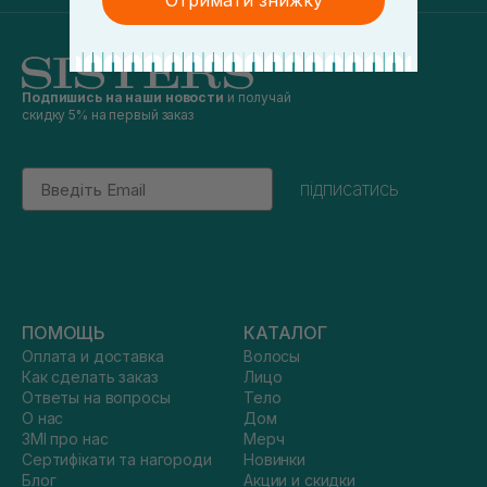
Отримати знижку
Подпишись на наши новости
и получай
скидку 5% на первый заказ
Email
підписатись
ПОМОЩЬ
КАТАЛОГ
Оплата и доставка
Волосы
Как сделать заказ
Лицо
Ответы на вопросы
Тело
О нас
Дом
ЗМІ про нас
Мерч
Сертифікати та нагороди
Новинки
Блог
Акции и скидки