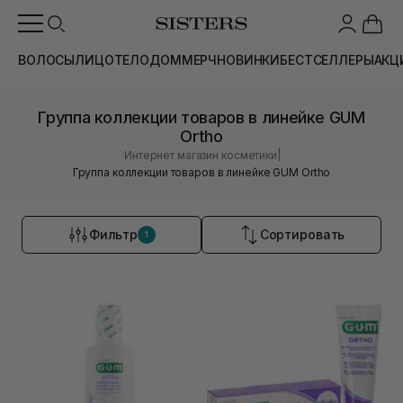
ВОЛОСЫ
ЛИЦО
ТЕЛО
ДОМ
МЕРЧ
НОВИНКИ
БЕСТСЕЛЛЕРЫ
АКЦ
Группа коллекции товаров в линейке GUM
Ortho
|
Интернет магазин косметики
Группа коллекции товаров в линейке GUM Ortho
Фильтр
Сортировать
1