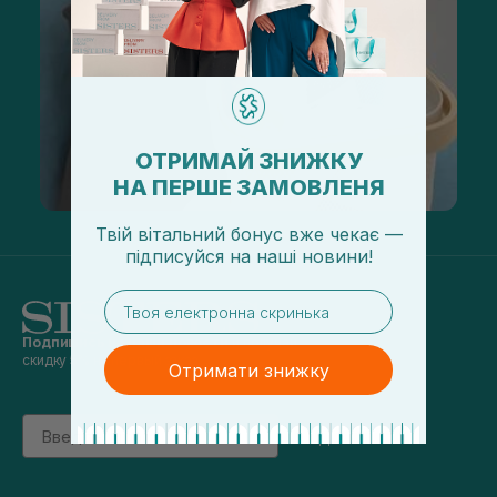
ОТРИМАЙ ЗНИЖКУ
НА ПЕРШЕ ЗАМОВЛЕНЯ
Твій вітальний бонус вже чекає —
підписуйся
на
наші новини!
email
Подпишись на наши новости
и получай
скидку 5% на первый заказ
Отримати знижку
Email
підписатись