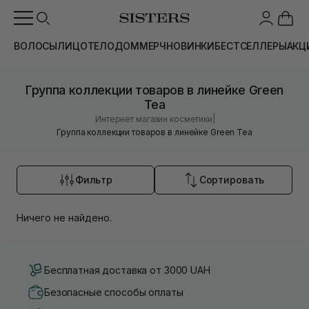
ВОЛОСЫ
ЛИЦО
ТЕЛО
ДОМ
МЕРЧ
НОВИНКИ
БЕСТСЕЛЛЕРЫ
АКЦ
Группа коллекции товаров в линейке Green
Tea
|
Интернет магазин косметики
Группа коллекции товаров в линейке Green Tea
Фильтр
Сортировать
Ничего не найдено.
Бесплатная доставка от 3000 UAH
Безопасные способы оплаты