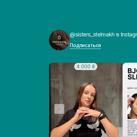
@sisters_stelmakh в Instag
Подписаться