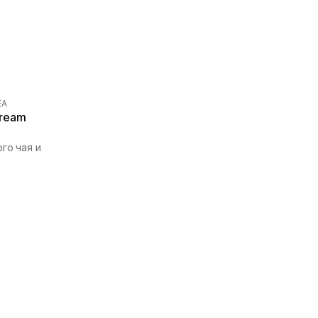
EA
ream
го чая и