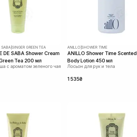
E SABA
|
GINGER GREEN TEA
ANILLO
|
SHOWER TIME
E DE SABA Shower Cream
ANILLO Shower Time Scented
 Green Tea 200 мл
Body Lotion 450 мл
ша с ароматом зеленого чая
Лосьон для рук и тела
1 535₴