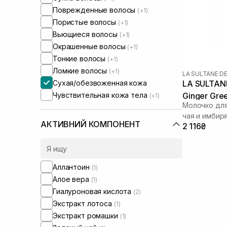
Поврежденные волосы
(+1)
Пористые волосы
(+1)
Вьющиеся волосы
(+1)
Окрашенные волосы
(+1)
Тонкие волосы
(+1)
Ломкие волосы
(+1)
LA SULTANE D
Сухая/обезвоженная кожа
LA SULTANE
Чувствительная кожа тела
Ginger Gre
(+1)
Молочко для
чая и имбир
АКТИВНИЙ КОМПОНЕНТ
2 116₴
Аллантоин
(1)
Алое вера
(1)
Гиалуроновая кислота
(2)
Экстракт лотоса
(1)
Экстракт ромашки
(1)