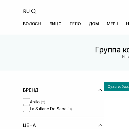
RU
ВОЛОСЫ
ЛИЦО
ТЕЛО
ДОМ
МЕРЧ
Н
Группа к
Инт
Сухая/обез
БРЕНД
Anillo
(2)
La Sultane De Saba
(3)
ЦЕНА