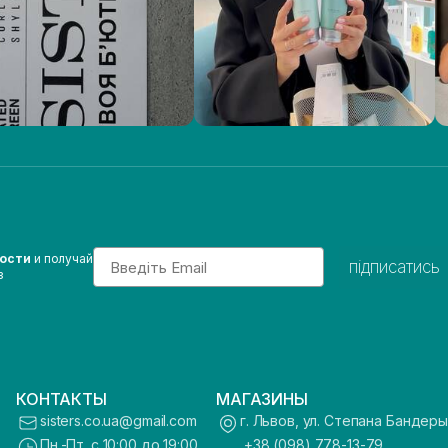
Email
вости
и получай
підписатись
з
КОНТАКТЫ
МАГАЗИНЫ
sisters.co.ua@gmail.com
г. Львов, ул. Степана Бандеры
Пн.-Пт. с 10:00 до 19:00
+38 (098) 778-13-79