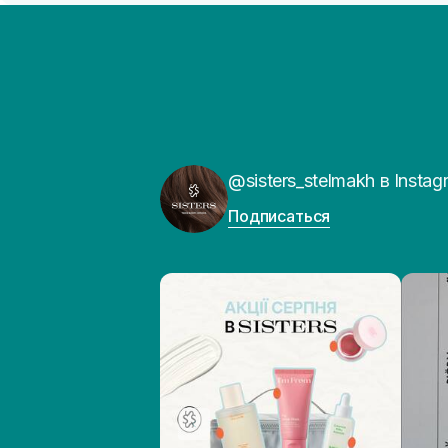
@sisters_stelmakh в Instag
Подписаться