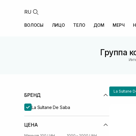
RU
ВОЛОСЫ
ЛИЦО
ТЕЛО
ДОМ
МЕРЧ
Н
Группа к
Инт
La Sultane 
БРЕНД
La Sultane De Saba
ЦЕНА
Меньше 100 UAH
1000 – 2000 UAH