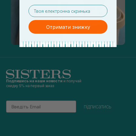
email
Отримати знижку
Подпишись на наши новости
и получай
скидку 5% на первый заказ
Email
підписатись