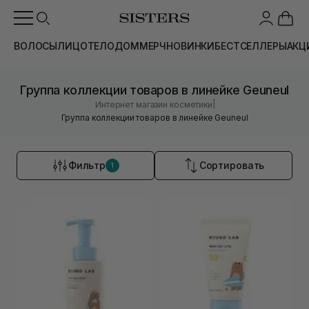
ВОЛОСЫ
ЛИЦО
ТЕЛО
ДОМ
МЕРЧ
НОВИНКИ
БЕСТСЕЛЛЕРЫ
АКЦ
Группа коллекции товаров в линейке Geuneul
|
Интернет магазин косметики
Группа коллекции товаров в линейке Geuneul
Фильтр
Сортировать
1