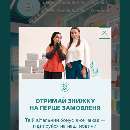
ОТРИМАЙ ЗНИЖКУ
НА ПЕРШЕ ЗАМОВЛЕНЯ
Твій вітальний бонус вже чекає —
підписуйся
на
наші новини!