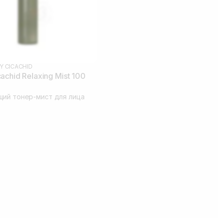
Y CICACHID
chid Relaxing Mist 100
ий тонер-мист для лица