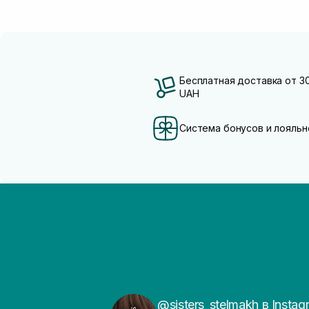
Бесплатная доставка от 3
UAH
Система бонусов и лояльн
@sisters_stelmakh в Instag