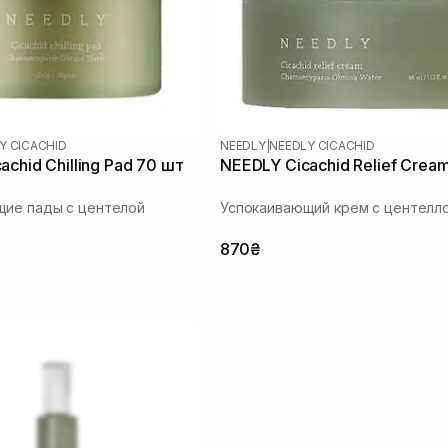
Y CICACHID
NEEDLY
|
NEEDLY CICACHID
chid Chilling Pad 70 шт
NEEDLY Cicachid Relief Crea
щие пады с центелой
Успокаивающий крем с центелл
870₴