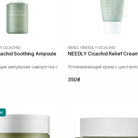
Y CICACHID
NEEDLY
|
NEEDLY CICACHID
achid Soothing Ampoule
NEEDLY Cicachid Relief Crea
ая ампульная сыворотка с
Успокаивающий крем с центелл
350₴
НЫ