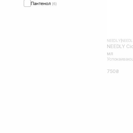
Пантенол
(6)
NEEDLY
|
NEEDL
NEEDLY Cica
мл
Успокаивающ
750₴