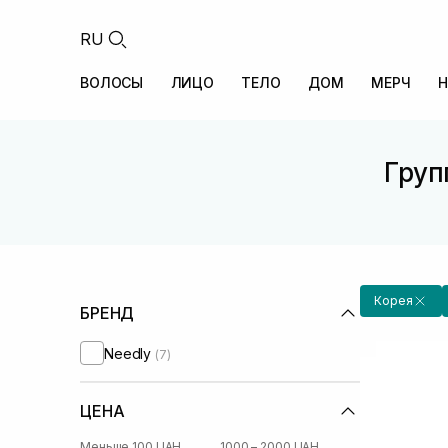
RU
ВОЛОСЫ
ЛИЦО
ТЕЛО
ДОМ
МЕРЧ
Н
Груп
Корея
БРЕНД
Needly
(7)
ЦЕНА
Меньше 100 UAH
1000 – 2000 UAH