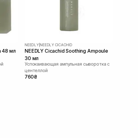
NEEDLY
|
NEEDLY CICACHID
m 48 мл
NEEDLY Cicachid Soothing Ampoule
30 мл
ой
Успокаивающая ампульная сыворотка с
центеллой
760₴