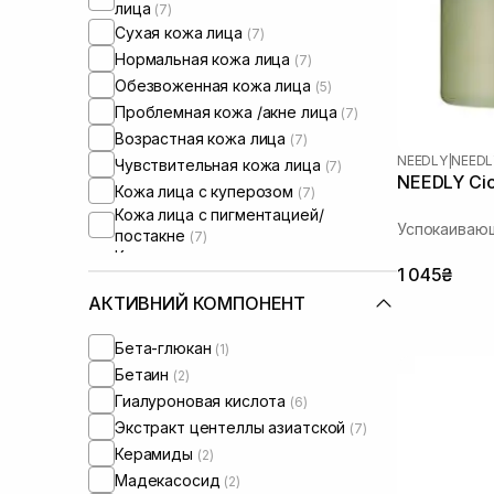
лица
(7)
Сухая кожа лица
(7)
Нормальная кожа лица
(7)
Обезвоженная кожа лица
(5)
Проблемная кожа /акне лица
(7)
Возрастная кожа лица
(7)
NEEDLY
|
NEEDL
Чувствительная кожа лица
(7)
NEEDLY Cica
Кожа лица с куперозом
(7)
Кожа лица с пигментацией/
Успокаиваю
постакне
(7)
Кожа лица с расширенными порами
1 045₴
(7)
Кожа лица с нарушенным
АКТИВНИЙ КОМПОНЕНТ
барьером
(7)
Кожа лица с нарушенным
Бета-глюкан
(1)
микробиомом
(7)
Бетаин
(2)
Гиалуроновая кислота
(6)
Экстракт центеллы азиатской
(7)
Керамиды
(2)
Мадекасосид
(2)