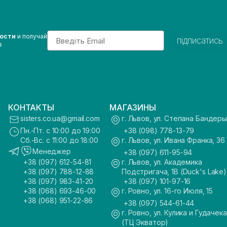
Email
вости
и получай
підписатись
з
КОНТАКТЫ
МАГАЗИНЫ
sisters.co.ua@gmail.com
г. Львов, ул. Степана Бандеры
Пн.-Пт. с 10:00 до 19:00
+38 (098) 778-13-79
Сб.-Вс. с 11:00 до 18:00
г. Львов, ул. Ивана Франка, 36
Менеджер
+38 (097) 611-95-94
+38 (097) 612-54-81
г. Львов, ул. Академика
+38 (097) 788-12-88
Подстригача, 1В (Duck's Lake)
+38 (097) 983-41-20
+38 (097) 101-97-16
+38 (068) 693-46-00
г. Ровно, ул. 16-го Июля, 15
+38 (068) 951-22-86
+38 (097) 544-61-44
г. Ровно, ул. Кулика и Гудачека
(ТЦ Экватор)