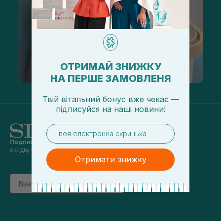
ОТРИМАЙ ЗНИЖКУ
НА ПЕРШЕ ЗАМОВЛЕНЯ
Твій вітальний бонус вже чекає —
підписуйся
на
наші новини!
email
Подпишись на наши новости
и получай
скидку 5% на первый заказ
Отримати знижку
Email
підписатись