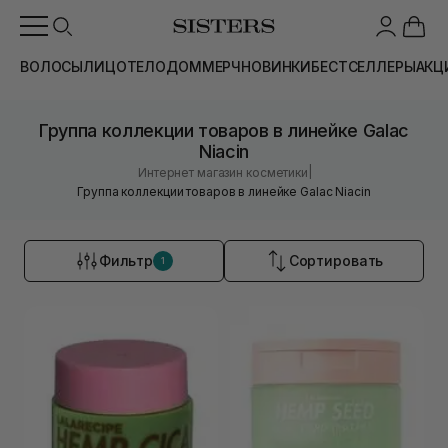
ВОЛОСЫ
ЛИЦО
ТЕЛО
ДОМ
МЕРЧ
НОВИНКИ
БЕСТСЕЛЛЕРЫ
АКЦ
Группа коллекции товаров в линейке Galac
Niacin
|
Интернет магазин косметики
Группа коллекции товаров в линейке Galac Niacin
Фильтр
Сортировать
1