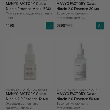
MANYO FACTORY Galac
MANYO FACTORY Galac
Niacin Essence Mask 1*30г
Niacin 2.0 Essence 30 мл
Тканевая маска для осветления
Эссенция усиленная с
кожи
галактомисисом и
ниацинамидом
149₴
639₴
799₴
MANYO FACTORY
|
GALAC NIACIN
MANYO FACTORY
|
GALAC NIACIN
MANYO FACTORY Galac
MANYO FACTORY Galac
Niacin 2.0 Essence 12 мл
Niacin 2.0 Essence 50 мл
Эссенция усиленная с
Эссенция усиленная с
галактомисисом и
галактомисисом и