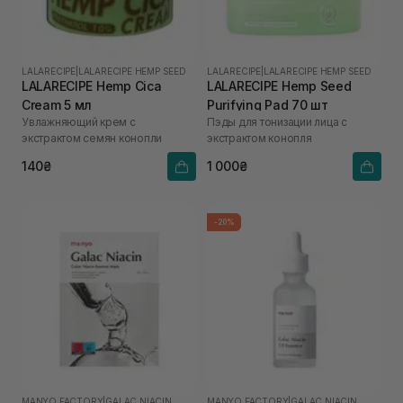
LALARECIPE
|
LALARECIPE HEMP SEED
LALARECIPE
|
LALARECIPE HEMP SEED
LALARECIPE Hemp Cica
LALARECIPE Hemp Seed
Cream 5 мл
Purifying Pad 70 шт
Увлажняющий крем с
Пэды для тонизации лица с
экстрактом семян конопли
экстрактом конопля
140₴
1 000₴
-20%
MANYO FACTORY
|
GALAC NIACIN
MANYO FACTORY
|
GALAC NIACIN