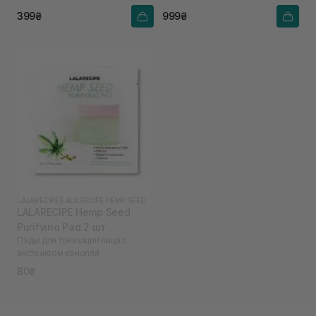
ниацинамидом
ниацинамидом
399₴
999₴
LALARECIPE
|
LALARECIPE HEMP SEED
LALARECIPE Hemp Seed
Purifying Pad 2 шт
Пэды для тонизации лица с
экстрактом конопля
80₴