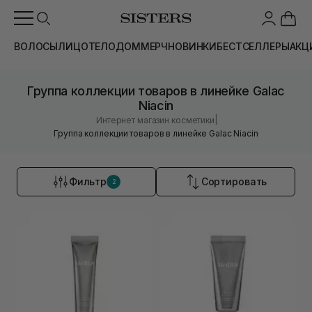
ВОЛОСЫ
ЛИЦО
ТЕЛО
ДОМ
МЕРЧ
НОВИНКИ
БЕСТСЕЛЛЕРЫ
АКЦ
Группа коллекции товаров в линейке Galac
Niacin
|
Интернет магазин косметики
Группа коллекции товаров в линейке Galac Niacin
Фильтр
Сортировать
2