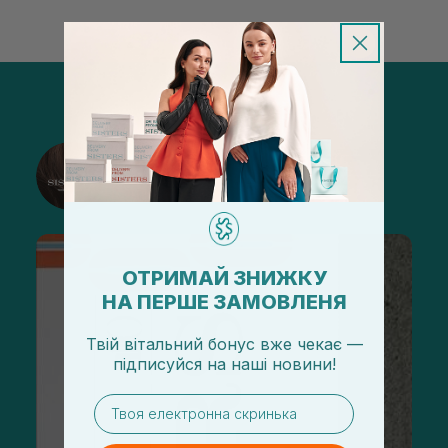
@sisters_stelmakh в Instagram
Подписаться
ОТРИМАЙ ЗНИЖКУ
НА ПЕРШЕ ЗАМОВЛЕНЯ
Твій вітальний бонус вже чекає —
підписуйся
на
наші новини!
email