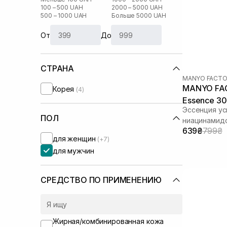
100 – 500 UAH
2000 – 5000 UAH
500 – 1000 UAH
Больше 5000 UAH
От
До
СТРАНА
MANYO FACTO
MANYO FACT
Корея
(4)
Essence 30
Эссенция ус
ПОЛ
ниацинамид
639₴
799₴
для женщин
(+7)
для мужчин
СРЕДСТВО ПО ПРИМЕНЕНИЮ
Жирная/комбинированная кожа