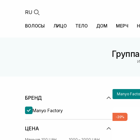
RU
ВОЛОСЫ
ЛИЦО
ТЕЛО
ДОМ
МЕРЧ
Н
Группа
И
Manyo Facto
БРЕНД
Manyo Factory
-20%
ЦЕНА
Меньше 100 UAH
1000 – 2000 UAH