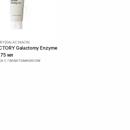
RY
|
GALAC NIACIN
TORY Galactomy Enzyme
 75 мл
ка с галактомисисом