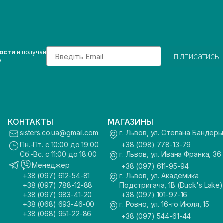
Email
вости
и получай
підписатись
з
КОНТАКТЫ
МАГАЗИНЫ
sisters.co.ua@gmail.com
г. Львов, ул. Степана Бандеры
Пн.-Пт. с 10:00 до 19:00
+38 (098) 778-13-79
Сб.-Вс. с 11:00 до 18:00
г. Львов, ул. Ивана Франка, 36
Менеджер
+38 (097) 611-95-94
+38 (097) 612-54-81
г. Львов, ул. Академика
+38 (097) 788-12-88
Подстригача, 1В (Duck's Lake)
+38 (097) 983-41-20
+38 (097) 101-97-16
+38 (068) 693-46-00
г. Ровно, ул. 16-го Июля, 15
+38 (068) 951-22-86
+38 (097) 544-61-44