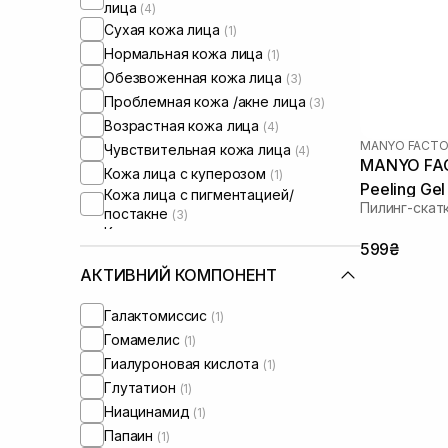
лица
(4)
Сухая кожа лица
(1)
Нормальная кожа лица
(1)
Обезвоженная кожа лица
(3)
Проблемная кожа /акне лица
(3)
Возрастная кожа лица
(4)
MANYO FACTO
Чувствительная кожа лица
(4)
MANYO FAC
Кожа лица с куперозом
(1)
Peeling Gel
Кожа лица с пигментацией/
Пилинг-скат
постакне
(3)
Кожа лица с расширенными порами
599₴
(4)
Кожа лица с нарушенным
АКТИВНИЙ КОМПОНЕНТ
барьером
(3)
Сыворотки от постакне
(3)
Галактомиссис
(1)
Гомамелис
(1)
Гиалуроновая кислота
(1)
Глутатион
(1)
Ниацинамид
(1)
Папаин
(1)