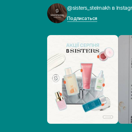
@sisters_stelmakh в Instag
Подписаться