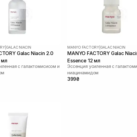
RY
|
GALAC NIACIN
MANYO FACTORY
|
GALAC NIACIN
ORY Galac Niacin 2.0
MANYO FACTORY Galac Niaci
 мл
Essence 12 мл
иленная с галактомисисом и
Эссенция усиленная с галактом
ом
ниацинамидом
399₴