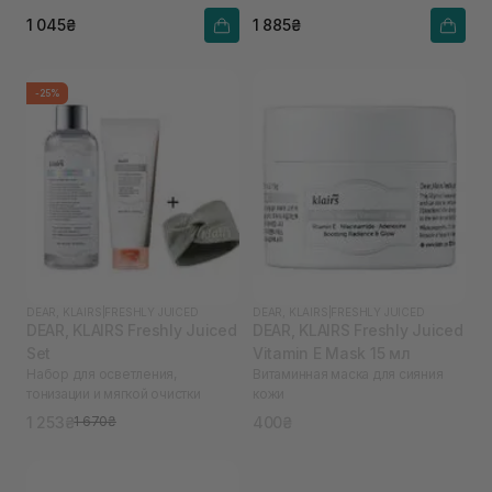
1 045₴
1 885₴
-25%
DEAR, KLAIRS
|
FRESHLY JUICED
DEAR, KLAIRS
|
FRESHLY JUICED
DEAR, KLAIRS Freshly Juiced
DEAR, KLAIRS Freshly Juiced
Set
Vitamin E Mask 15 мл
Набор для осветления,
Витаминная маска для сияния
тонизации и мягкой очистки
кожи
1 253₴
400₴
1 670₴