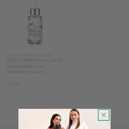
DEAR, KLAIRS
|
FRESHLY JUICED
DEAR, KLAIRS Freshly Juiced
Vitamin Drop 35 мл
Витаминная сыворотка
1 035₴