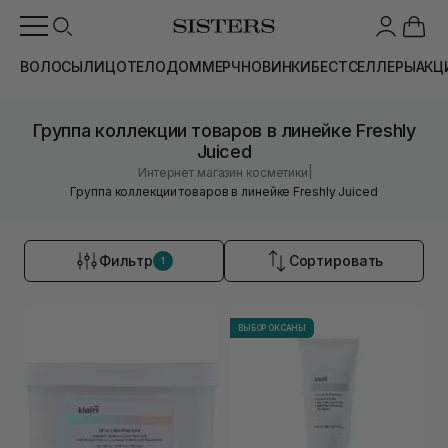
ВОЛОСЫ
ЛИЦО
ТЕЛО
ДОМ
МЕРЧ
НОВИНКИ
БЕСТСЕЛЛЕРЫ
АКЦ
Группа коллекции товаров в линейке Freshly
Juiced
|
Интернет магазин косметики
Группа коллекции товаров в линейке Freshly Juiced
Фильтр
Сортировать
1
ВЫБОР ОКСАНЫ