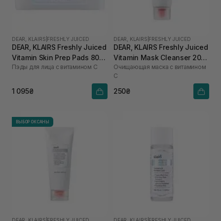
DEAR, KLAIRS
|
FRESHLY JUICED
DEAR, KLAIRS
|
FRESHLY JUICED
DEAR, KLAIRS Freshly Juiced
DEAR, KLAIRS Freshly Juiced
Vitamin Skin Prep Pads 80
Vitamin Mask Cleanser 20
Пэды для лица с витамином C
Очищающая маска с витамином
шт
мл
C
1 095₴
250₴
ВЫБОР ОКСАНЫ
DEAR, KLAIRS
|
FRESHLY JUICED
DEAR, KLAIRS
|
FRESHLY JUICED