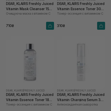
DEAR, KLAIRS Freshly Juiced
DEAR, KLAIRS Freshly Juiced
Vitamin Mask Cleanser 150
Vitamin Essence Toner 30
Очищуюча маска з вітаміном С
Тонер-эссенция с витамином C
мл
мл
710₴
310₴
DEAR, KLAIRS
|
FRESHLY JUICED
DEAR, KLAIRS
|
FRESHLY JUICED
DEAR, KLAIRS Freshly Juiced
DEAR, KLAIRS Freshly Juiced
Vitamin Essence Toner 180
Vitamin Charging Serum 30
Тонер-эссенция с витамином C
Антиоксидантная сыворотка
мл
мл