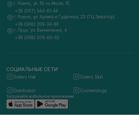
г. Ровно, ул. 16-го Июля, 15
+38 (097) 544-61-44
г. Ровно, ул. Кулика и Гудачека, 23 (ТЦ Экватор)
+38 (068) 209-34-88
г. Луцк, ул. Винниченка, 4
+38 (098) 076-60-62
СОЦИАЛЬНЫЕ СЕТИ
Sisters Hair
Sisters Skin
Distribution
Cosmetology
Загружайте мобильное приложение
© 2026 sisters.co.ua. Все права защищены