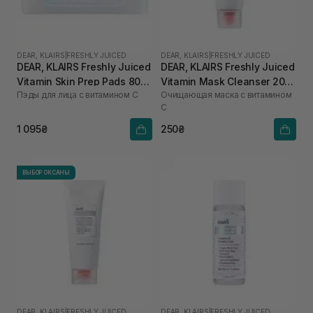
DEAR, KLAIRS
|
FRESHLY JUICED
DEAR, KLAIRS
|
FRESHLY JUICED
DEAR, KLAIRS Freshly Juiced
DEAR, KLAIRS Freshly Juiced
Vitamin Skin Prep Pads 80
Vitamin Mask Cleanser 20
Пэды для лица с витамином C
Очищающая маска с витамином
шт
мл
C
1 095₴
250₴
ВЫБОР ОКСАНЫ
DEAR, KLAIRS
|
FRESHLY JUICED
DEAR, KLAIRS
|
FRESHLY JUICED