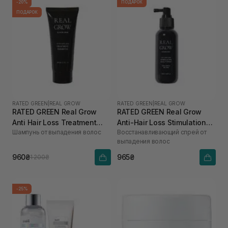
-20%
ПОДАРОК
ПОДАРОК
RATED GREEN
|
REAL GROW
RATED GREEN
|
REAL GROW
RATED GREEN Real Grow
RATED GREEN Real Grow
Anti Hair Loss Treatment
Anti-Hair Loss Stimulation
Шампунь от выпадения волос
Восстанавливающий спрей от
Shampoo 200 мл
Scalp Spray 120 мл
выпадения волос
960₴
965₴
1 200₴
-25%