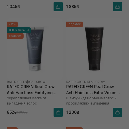
1 045₴
1 885₴
-20%
ПОДАРОК
ВЫБОР ОКСАНЫ
ПОДАРОК
RATED GREEN
|
REAL GROW
RATED GREEN
|
REAL GROW
RATED GREEN Real Grow
RATED GREEN Real Grow
Anti Hair Loss Fortifying
Anti Hair Loss Extra Volume
Укрепляющая маска от
Шампунь для объема волос и
Treatment 200 мл
Shampoo 200 мл
выпадения волос
профилактики выпадения
852₴
1 200₴
1 065₴