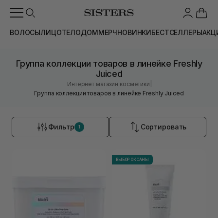
ВОЛОСЫ
ЛИЦО
ТЕЛО
ДОМ
МЕРЧ
НОВИНКИ
БЕСТСЕЛЛЕРЫ
АКЦ
Группа коллекции товаров в линейке Freshly
Juiced
|
Интернет магазин косметики
Группа коллекции товаров в линейке Freshly Juiced
Фильтр
Сортировать
1
ВЫБОР ОКСАНЫ