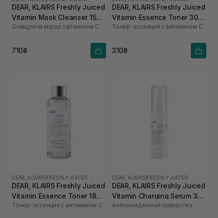
DEAR, KLAIRS Freshly Juiced
DEAR, KLAIRS Freshly Juiced
Vitamin Mask Cleanser 150
Vitamin Essence Toner 30
Очищуюча маска з вітаміном С
Тонер-эссенция с витамином C
мл
мл
710₴
310₴
DEAR, KLAIRS
|
FRESHLY JUICED
DEAR, KLAIRS
|
FRESHLY JUICED
DEAR, KLAIRS Freshly Juiced
DEAR, KLAIRS Freshly Juiced
Vitamin Essence Toner 180
Vitamin Charging Serum 30
Тонер-эссенция с витамином C
Антиоксидантная сыворотка
мл
мл