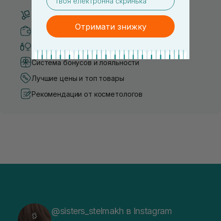
Бесплатная доставка от 3000 UAH
Отримати знижку
Безопасные способы оплаты
Только оригинальная косметика
Система бонусов и лояльности
Лучшие цены и топ товары
Рекомендации от косметологов
@sisters_stelmakh в Instagram