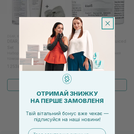
DEAR, KLAIRS
|
FRESHLY JUICED
DEAR, KLAIRS
|
FRESHLY JUICED
DEAR, KLAIRS Freshly Juiced
DEAR, KLAIRS Freshly Juiced
Set
Vitamin E Mask 15 мл
Набор для осветления,
Витаминная маска для сияния
тонизации и мягкой очистки
кожи
1 253₴
400₴
1 670₴
Показать больше
ОТРИМАЙ ЗНИЖКУ
НА ПЕРШЕ ЗАМОВЛЕНЯ
←
1
2
→
Твій вітальний бонус вже чекає —
підписуйся
на
наші новини!
email