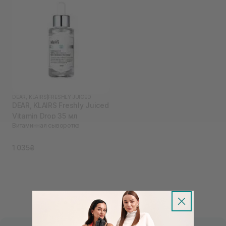
DEAR, KLAIRS
|
FRESHLY JUICED
DEAR, KLAIRS Freshly Juiced
Vitamin Drop 35 мл
Витаминная сыворотка
1 035₴