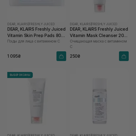
DEAR, KLAIRS
|
FRESHLY JUICED
DEAR, KLAIRS
|
FRESHLY JUICED
DEAR, KLAIRS Freshly Juiced
DEAR, KLAIRS Freshly Juiced
Vitamin Skin Prep Pads 80
Vitamin Mask Cleanser 20
Пэды для лица с витамином C
Очищающая маска с витамином
шт
мл
C
1 095₴
250₴
ВЫБОР ОКСАНЫ
DEAR, KLAIRS
|
FRESHLY JUICED
DEAR, KLAIRS
|
FRESHLY JUICED