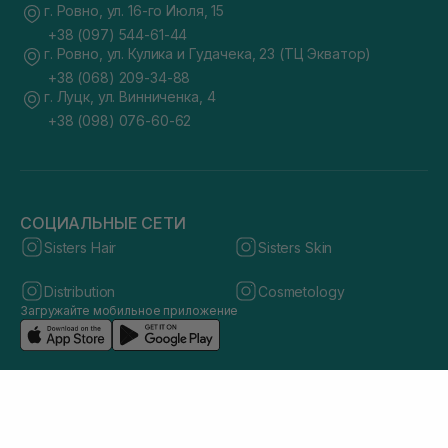
г. Ровно, ул. 16-го Июля, 15
+38 (097) 544-61-44
г. Ровно, ул. Кулика и Гудачека, 23 (ТЦ Экватор)
+38 (068) 209-34-88
г. Луцк, ул. Винниченка, 4
+38 (098) 076-60-62
СОЦИАЛЬНЫЕ СЕТИ
Sisters Hair
Sisters Skin
Distribution
Cosmetology
Загружайте мобильное приложение
© 2026 sisters.co.ua. Все права защищены