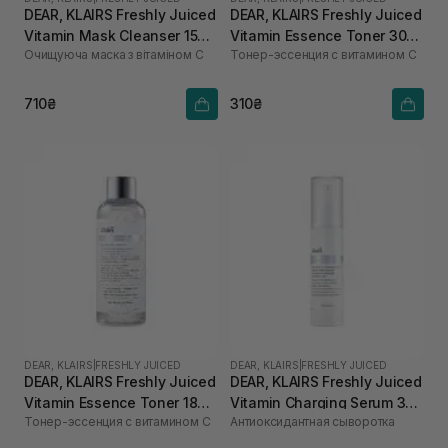
DEAR, KLAIRS Freshly Juiced
DEAR, KLAIRS Freshly Juiced
Vitamin Mask Cleanser 150
Vitamin Essence Toner 30
Очищуюча маска з вітаміном С
Тонер-эссенция с витамином C
мл
мл
710₴
310₴
DEAR, KLAIRS
|
FRESHLY JUICED
DEAR, KLAIRS
|
FRESHLY JUICED
DEAR, KLAIRS Freshly Juiced
DEAR, KLAIRS Freshly Juiced
Vitamin Essence Toner 180
Vitamin Charging Serum 30
Тонер-эссенция с витамином C
Антиоксидантная сыворотка
мл
мл