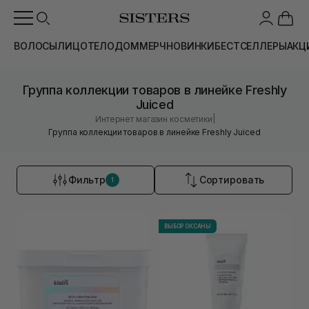
ВОЛОСЫ
ЛИЦО
ТЕЛО
ДОМ
МЕРЧ
НОВИНКИ
БЕСТСЕЛЛЕРЫ
АКЦ
Группа коллекции товаров в линейке Freshly
Juiced
|
Интернет магазин косметики
Группа коллекции товаров в линейке Freshly Juiced
Фильтр
Сортировать
1
ВЫБОР ОКСАНЫ