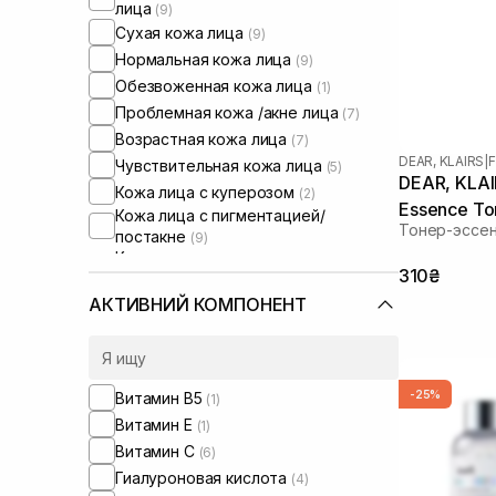
лица
(9)
Сухая кожа лица
(9)
Нормальная кожа лица
(9)
Обезвоженная кожа лица
(1)
Проблемная кожа /акне лица
(7)
Возрастная кожа лица
(7)
DEAR, KLAIRS
|
F
Чувствительная кожа лица
(5)
DEAR, KLAIR
Кожа лица с куперозом
(2)
Essence To
Кожа лица с пигментацией/
Тонер-эссен
постакне
(9)
Кожа лица с расширенными порами
310₴
(5)
АКТИВНИЙ КОМПОНЕНТ
-25%
Витамин B5
(1)
Витамин Е
(1)
Витамин C
(6)
Гиалуроновая кислота
(4)