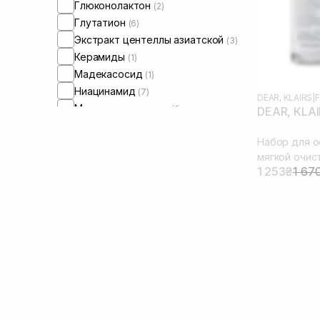
Глюконолактон
(2)
Глутатион
(6)
Экстракт центеллы азиатской
(3)
Керамиды
(1)
Мадекасосид
(1)
Ниацинамид
(7)
DEAR, KLAIRS
|
F
Масло цитрусовых
(1)
DEAR, KLAIR
Пантенол
(2)
Набор для о
Полинуклеотиды
(2)
мягкой очис
Токоферол
(1)
1 253₴
1 67