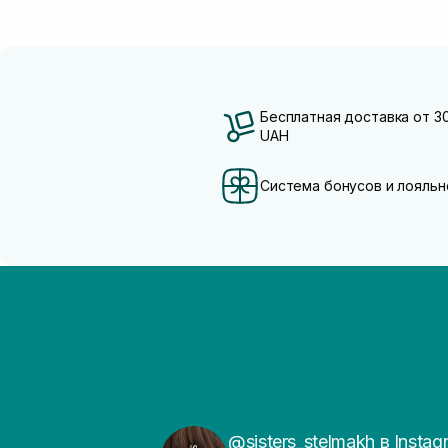
Бесплатная доставка от 3
UAH
Система бонусов и лояльн
@sisters_stelmakh в Instag