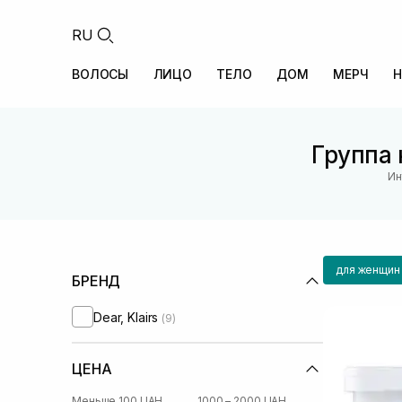
RU
ВОЛОСЫ
ЛИЦО
ТЕЛО
ДОМ
МЕРЧ
Н
Группа 
Ин
для женщин
БРЕНД
Dear, Klairs
(9)
ЦЕНА
Меньше 100 UAH
1000 – 2000 UAH