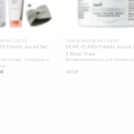
RESHLY JUICED
DEAR, KLAIRS
|
FRESHLY JUICED
S Freshly Juiced Set
DEAR, KLAIRS Freshly Juiced 
E Mask 15 мл
светления, тонизации и
Витаминная маска для сияния к
тки
0₴
400₴