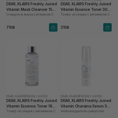
DEAR, KLAIRS Freshly Juiced
DEAR, KLAIRS Freshly Juiced
Vitamin Mask Cleanser 150
Vitamin Essence Toner 30
Очищуюча маска з вітаміном С
Тонер-эссенция с витамином C
мл
мл
710₴
310₴
DEAR, KLAIRS
|
FRESHLY JUICED
DEAR, KLAIRS
|
FRESHLY JUICED
DEAR, KLAIRS Freshly Juiced
DEAR, KLAIRS Freshly Juiced
Vitamin Essence Toner 180
Vitamin Charging Serum 30
Тонер-эссенция с витамином C
Антиоксидантная сыворотка
мл
мл