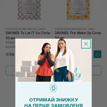
DAVINES
|
DAVINES МАСКА-САШЕ
DAVINES
|
DAVINES МАСКА-САШЕ
DAVINES To Let IT Go Circle
DAVINES The Wake Up Circle
50 мл
50 мл
Маска для успокоения и
Антистрессовая и
восстановления водного
ребалансирующая маска
баланса
372₴
434₴
Показать больше
←
1
2
→
ОТРИМАЙ ЗНИЖКУ
НА ПЕРШЕ ЗАМОВЛЕНЯ