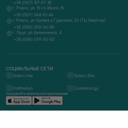
+38 (097) 101-97-16
г. Ровно, ул. 16-го Июля, 15
+38 (097) 544-61-44
г. Ровно, ул. Кулика и Гудачека, 23 (ТЦ Экватор)
+38 (068) 209-34-88
г. Луцк, ул. Винниченка, 4
+38 (098) 076-60-62
СОЦИАЛЬНЫЕ СЕТИ
Sisters Hair
Sisters Skin
Distribution
Cosmetology
Загружайте мобильное приложение