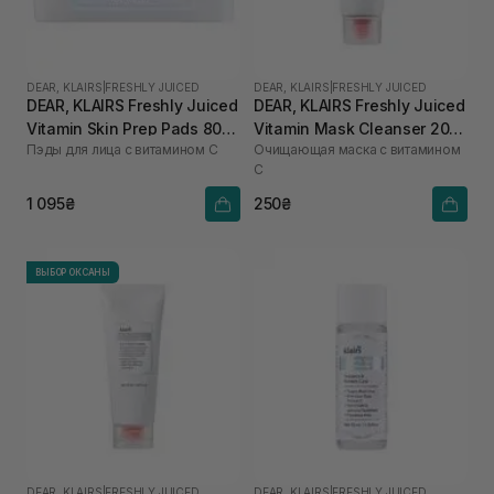
DEAR, KLAIRS
|
FRESHLY JUICED
DEAR, KLAIRS
|
FRESHLY JUICED
DEAR, KLAIRS Freshly Juiced
DEAR, KLAIRS Freshly Juiced
Vitamin Skin Prep Pads 80
Vitamin Mask Cleanser 20
Пэды для лица с витамином C
Очищающая маска с витамином
шт
мл
C
1 095₴
250₴
ВЫБОР ОКСАНЫ
DEAR, KLAIRS
|
FRESHLY JUICED
DEAR, KLAIRS
|
FRESHLY JUICED