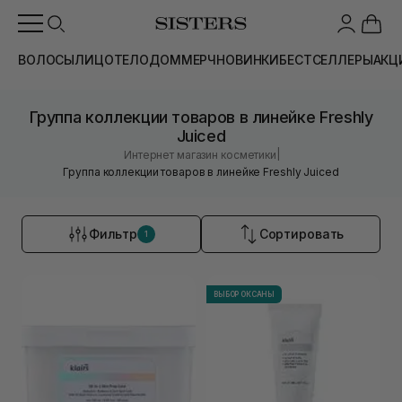
ВОЛОСЫ
ЛИЦО
ТЕЛО
ДОМ
МЕРЧ
НОВИНКИ
БЕСТСЕЛЛЕРЫ
АКЦ
Группа коллекции товаров в линейке Freshly
Juiced
|
Интернет магазин косметики
Группа коллекции товаров в линейке Freshly Juiced
Фильтр
Сортировать
1
ВЫБОР ОКСАНЫ