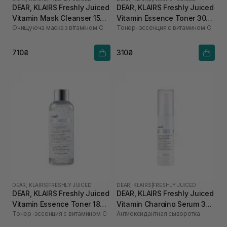
DEAR, KLAIRS Freshly Juiced
DEAR, KLAIRS Freshly Juiced
Vitamin Mask Cleanser 150
Vitamin Essence Toner 30
Очищуюча маска з вітаміном С
Тонер-эссенция с витамином C
мл
мл
710₴
310₴
DEAR, KLAIRS
|
FRESHLY JUICED
DEAR, KLAIRS
|
FRESHLY JUICED
DEAR, KLAIRS Freshly Juiced
DEAR, KLAIRS Freshly Juiced
Vitamin Essence Toner 180
Vitamin Charging Serum 30
Тонер-эссенция с витамином C
Антиоксидантная сыворотка
мл
мл