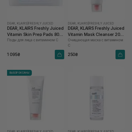
DEAR, KLAIRS
|
FRESHLY JUICED
DEAR, KLAIRS
|
FRESHLY JUICED
DEAR, KLAIRS Freshly Juiced
DEAR, KLAIRS Freshly Juiced
Vitamin Skin Prep Pads 80
Vitamin Mask Cleanser 20
Пэды для лица с витамином C
Очищающая маска с витамином
шт
мл
C
1 095₴
250₴
ВЫБОР ОКСАНЫ
DEAR, KLAIRS
|
FRESHLY JUICED
DEAR, KLAIRS
|
FRESHLY JUICED