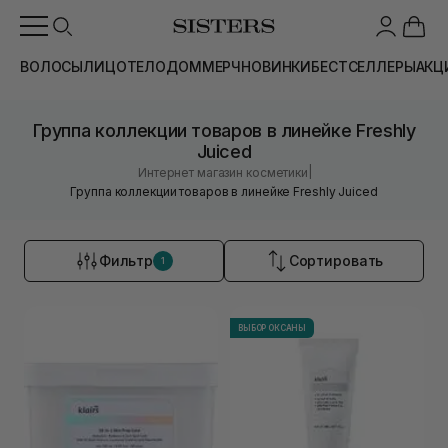
ВОЛОСЫ
ЛИЦО
ТЕЛО
ДОМ
МЕРЧ
НОВИНКИ
БЕСТСЕЛЛЕРЫ
АКЦ
Группа коллекции товаров в линейке Freshly
Juiced
|
Интернет магазин косметики
Группа коллекции товаров в линейке Freshly Juiced
Фильтр
Сортировать
1
ВЫБОР ОКСАНЫ