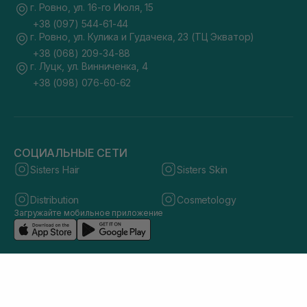
г. Ровно, ул. 16-го Июля, 15
+38 (097) 544-61-44
г. Ровно, ул. Кулика и Гудачека, 23 (ТЦ Экватор)
+38 (068) 209-34-88
г. Луцк, ул. Винниченка, 4
+38 (098) 076-60-62
СОЦИАЛЬНЫЕ СЕТИ
Sisters Hair
Sisters Skin
Distribution
Cosmetology
Загружайте мобильное приложение
© 2026 sisters.co.ua. Все права защищены