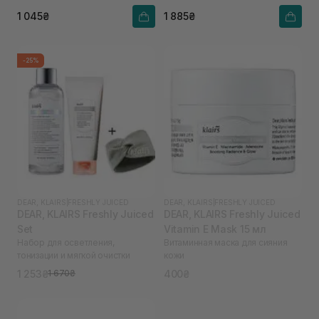
1 045₴
1 885₴
-25%
DEAR, KLAIRS
|
FRESHLY JUICED
DEAR, KLAIRS
|
FRESHLY JUICED
DEAR, KLAIRS Freshly Juiced
DEAR, KLAIRS Freshly Juiced
Set
Vitamin E Mask 15 мл
Набор для осветления,
Витаминная маска для сияния
тонизации и мягкой очистки
кожи
1 253₴
400₴
1 670₴