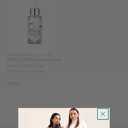
DEAR, KLAIRS
|
FRESHLY JUICED
DEAR, KLAIRS Freshly Juiced
Vitamin Drop 35 мл
Витаминная сыворотка
1 035₴