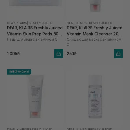
DEAR, KLAIRS
|
FRESHLY JUICED
DEAR, KLAIRS
|
FRESHLY JUICED
DEAR, KLAIRS Freshly Juiced
DEAR, KLAIRS Freshly Juiced
Vitamin Skin Prep Pads 80
Vitamin Mask Cleanser 20
Пэды для лица с витамином C
Очищающая маска с витамином
шт
мл
C
1 095₴
250₴
ВЫБОР ОКСАНЫ
DEAR, KLAIRS
|
FRESHLY JUICED
DEAR, KLAIRS
|
FRESHLY JUICED