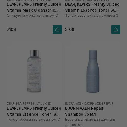
DEAR, KLAIRS Freshly Juiced
DEAR, KLAIRS Freshly Juiced
Vitamin Mask Cleanser 150
Vitamin Essence Toner 30
Очищуюча маска з вітаміном С
Тонер-эссенция с витамином C
мл
мл
710₴
310₴
DEAR, KLAIRS
|
FRESHLY JUICED
BJORN AXEN
|
BJORN AXEN REPAIR
DEAR, KLAIRS Freshly Juiced
BJORN AXEN Repair
Vitamin Essence Toner 180
Shampoo 75 мл
Тонер-эссенция с витамином C
Восстанавливающий шампунь
мл
для волос