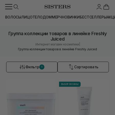
ВОЛОСЫ
ЛИЦО
ТЕЛО
ДОМ
МЕРЧ
НОВИНКИ
БЕСТСЕЛЛЕРЫ
АКЦ
Группа коллекции товаров в линейке Freshly
Juiced
|
Интернет магазин косметики
Группа коллекции товаров в линейке Freshly Juiced
Фильтр
Сортировать
1
ВЫБОР ОКСАНЫ