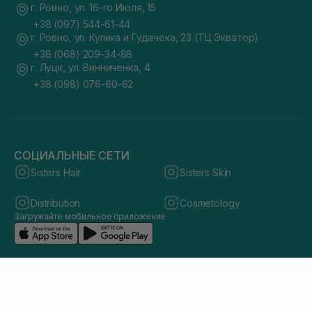
г. Ровно, ул. 16-го Июля, 15
+38 (097) 544-61-44
г. Ровно, ул. Кулика и Гудачека, 23 (ТЦ Экватор)
+38 (068) 209-34-88
г. Луцк, ул. Винниченка, 4
+38 (098) 076-60-62
СОЦИАЛЬНЫЕ СЕТИ
Sisters Hair
Sisters Skin
Distribution
Cosmetology
Загружайте мобильное приложение
© 2026 sisters.co.ua. Все права защищены