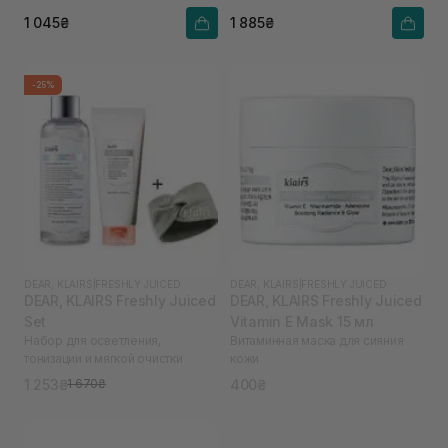
1 045₴
1 885₴
-25%
DEAR, KLAIRS
|
FRESHLY JUICED
DEAR, KLAIRS
|
FRESHLY JUICED
DEAR, KLAIRS Freshly Juiced
DEAR, KLAIRS Freshly Juiced
Set
Vitamin E Mask 15 мл
Набор для осветления,
Витаминная маска для сияния
тонизации и мягкой очистки
кожи
1 253₴
400₴
1 670₴