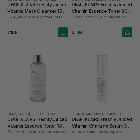
DEAR, KLAIRS Freshly Juiced
DEAR, KLAIRS Freshly Juiced
Vitamin Mask Cleanser 150
Vitamin Essence Toner 30
Очищуюча маска з вітаміном С
Тонер-эссенция с витамином C
мл
мл
710₴
310₴
DEAR, KLAIRS
|
FRESHLY JUICED
DEAR, KLAIRS
|
FRESHLY JUICED
DEAR, KLAIRS Freshly Juiced
DEAR, KLAIRS Freshly Juiced
Vitamin Essence Toner 180
Vitamin Charging Serum 30
Тонер-эссенция с витамином C
Антиоксидантная сыворотка
мл
мл