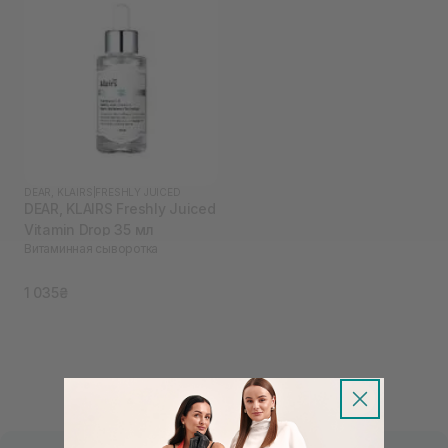
DEAR, KLAIRS
|
FRESHLY JUICED
DEAR, KLAIRS Freshly Juiced
Vitamin Drop 35 мл
Витаминная сыворотка
1 035₴