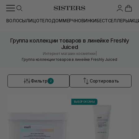
ВОЛОСЫ
ЛИЦО
ТЕЛО
ДОМ
МЕРЧ
НОВИНКИ
БЕСТСЕЛЛЕРЫ
АКЦ
Группа коллекции товаров в линейке Freshly
Juiced
|
Интернет магазин косметики
Группа коллекции товаров в линейке Freshly Juiced
Фильтр
Сортировать
2
ВЫБОР ОКСАНЫ