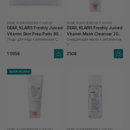
DEAR, KLAIRS
|
FRESHLY JUICED
DEAR, KLAIRS
|
FRESHLY JUICED
DEAR, KLAIRS Freshly Juiced
DEAR, KLAIRS Freshly Juiced
Vitamin Skin Prep Pads 80
Vitamin Mask Cleanser 20
Пэды для лица с витамином C
Очищающая маска с витамином
шт
мл
C
1 095₴
250₴
ВЫБОР ОКСАНЫ
DEAR, KLAIRS
|
FRESHLY JUICED
DEAR, KLAIRS
|
FRESHLY JUICED