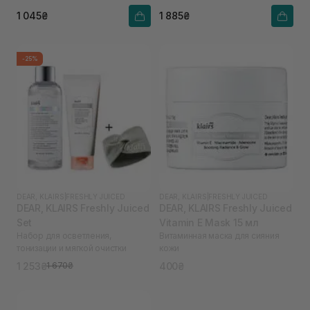
1 045₴
1 885₴
-25%
DEAR, KLAIRS
|
FRESHLY JUICED
DEAR, KLAIRS
|
FRESHLY JUICED
DEAR, KLAIRS Freshly Juiced
DEAR, KLAIRS Freshly Juiced
Set
Vitamin E Mask 15 мл
Набор для осветления,
Витаминная маска для сияния
тонизации и мягкой очистки
кожи
1 253₴
400₴
1 670₴