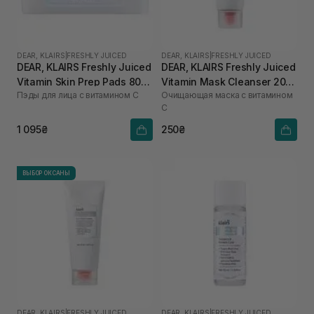
DEAR, KLAIRS
|
FRESHLY JUICED
DEAR, KLAIRS
|
FRESHLY JUICED
DEAR, KLAIRS Freshly Juiced
DEAR, KLAIRS Freshly Juiced
Vitamin Skin Prep Pads 80
Vitamin Mask Cleanser 20
Пэды для лица с витамином C
Очищающая маска с витамином
шт
мл
C
1 095₴
250₴
ВЫБОР ОКСАНЫ
DEAR, KLAIRS
|
FRESHLY JUICED
DEAR, KLAIRS
|
FRESHLY JUICED