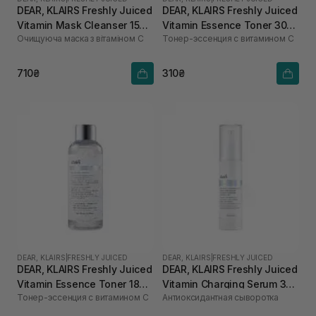
DEAR, KLAIRS Freshly Juiced
DEAR, KLAIRS Freshly Juiced
Vitamin Mask Cleanser 150
Vitamin Essence Toner 30
Очищуюча маска з вітаміном С
Тонер-эссенция с витамином C
мл
мл
710₴
310₴
DEAR, KLAIRS
|
FRESHLY JUICED
DEAR, KLAIRS
|
FRESHLY JUICED
DEAR, KLAIRS Freshly Juiced
DEAR, KLAIRS Freshly Juiced
Vitamin Essence Toner 180
Vitamin Charging Serum 30
Тонер-эссенция с витамином C
Антиоксидантная сыворотка
мл
мл