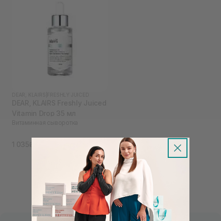
DEAR, KLAIRS
|
FRESHLY JUICED
DEAR, KLAIRS Freshly Juiced
Vitamin Drop 35 мл
Витаминная сыворотка
1 035₴