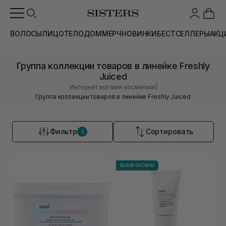
ВОЛОСЫ
ЛИЦО
ТЕЛО
ДОМ
МЕРЧ
НОВИНКИ
БЕСТСЕЛЛЕРЫ
АКЦ
Группа коллекции товаров в линейке Freshly
Juiced
|
Интернет магазин косметики
Группа коллекции товаров в линейке Freshly Juiced
Фильтр
Сортировать
2
ВЫБОР ОКСАНЫ