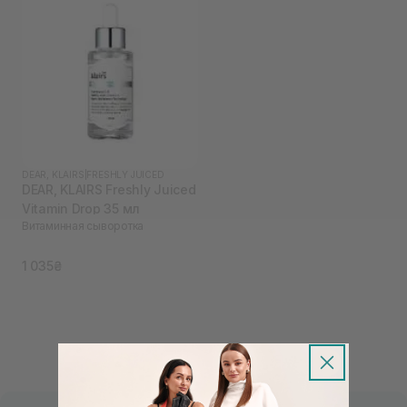
DEAR, KLAIRS
|
FRESHLY JUICED
DEAR, KLAIRS Freshly Juiced
Vitamin Drop 35 мл
Витаминная сыворотка
1 035₴