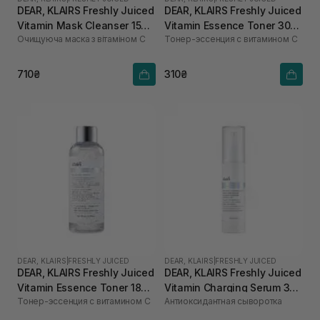
DEAR, KLAIRS Freshly Juiced
DEAR, KLAIRS Freshly Juiced
Vitamin Mask Cleanser 150
Vitamin Essence Toner 30
Очищуюча маска з вітаміном С
Тонер-эссенция с витамином C
мл
мл
710₴
310₴
DEAR, KLAIRS
|
FRESHLY JUICED
DEAR, KLAIRS
|
FRESHLY JUICED
DEAR, KLAIRS Freshly Juiced
DEAR, KLAIRS Freshly Juiced
Vitamin Essence Toner 180
Vitamin Charging Serum 30
Тонер-эссенция с витамином C
Антиоксидантная сыворотка
мл
мл