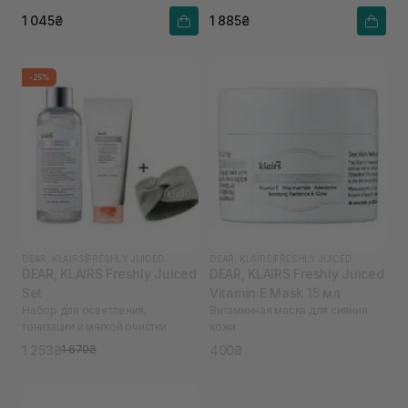
1 045₴
1 885₴
-25%
DEAR, KLAIRS
|
FRESHLY JUICED
DEAR, KLAIRS
|
FRESHLY JUICED
DEAR, KLAIRS Freshly Juiced
DEAR, KLAIRS Freshly Juiced
Set
Vitamin E Mask 15 мл
Набор для осветления,
Витаминная маска для сияния
тонизации и мягкой очистки
кожи
1 253₴
400₴
1 670₴