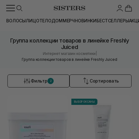
ВОЛОСЫ
ЛИЦО
ТЕЛО
ДОМ
МЕРЧ
НОВИНКИ
БЕСТСЕЛЛЕРЫ
АКЦ
Группа коллекции товаров в линейке Freshly
Juiced
|
Интернет магазин косметики
Группа коллекции товаров в линейке Freshly Juiced
Фильтр
Сортировать
2
ВЫБОР ОКСАНЫ