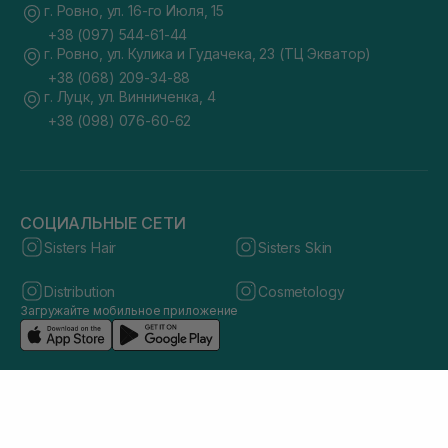
г. Ровно, ул. 16-го Июля, 15
+38 (097) 544-61-44
г. Ровно, ул. Кулика и Гудачека, 23 (ТЦ Экватор)
+38 (068) 209-34-88
г. Луцк, ул. Винниченка, 4
+38 (098) 076-60-62
СОЦИАЛЬНЫЕ СЕТИ
Sisters Hair
Sisters Skin
Distribution
Cosmetology
Загружайте мобильное приложение
© 2026 sisters.co.ua. Все права защищены