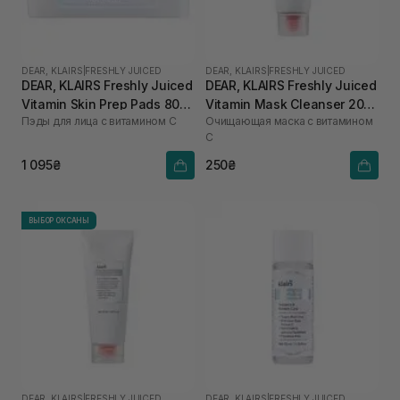
DEAR, KLAIRS
|
FRESHLY JUICED
DEAR, KLAIRS
|
FRESHLY JUICED
DEAR, KLAIRS Freshly Juiced
DEAR, KLAIRS Freshly Juiced
Vitamin Skin Prep Pads 80
Vitamin Mask Cleanser 20
Пэды для лица с витамином C
Очищающая маска с витамином
шт
мл
C
1 095₴
250₴
ВЫБОР ОКСАНЫ
DEAR, KLAIRS
|
FRESHLY JUICED
DEAR, KLAIRS
|
FRESHLY JUICED