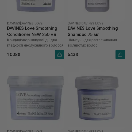
DAVINES
|
DAVINES LOVE
DAVINES
|
DAVINES LOVE
DAVINES Love Smoothing
DAVINES Love Smoothing
Conditioner NEW 250 мл
Shampoo 75 мл
Кондиціонер швидкої дії для
Шампунь для разглаживания
гладкості неслухняного волосся
волнистых волос
1 008₴
543₴
DAVINES
|
DAVINES LOVE
DAVINES
|
DAVINES LOVE