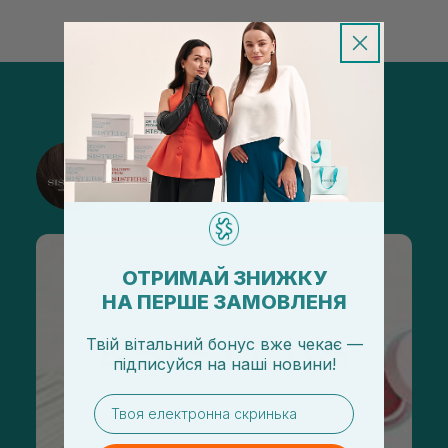
@sisters_stelmakh в Instagram
Подписаться
ОТРИМАЙ ЗНИЖКУ
НА ПЕРШЕ ЗАМОВЛЕНЯ
Твій вітальний бонус вже чекає —
підписуйся
на
наші новини!
email