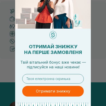
Бесплатная доставка от 3000 UAH
Безопасные способы оплаты
Только оригинальная косметика
Система бонусов и лояльности
Лучшие цены и топ товары
ОТРИМАЙ ЗНИЖКУ
Рекомендации от косметологов
НА ПЕРШЕ ЗАМОВЛЕНЯ
Твій вітальний бонус вже чекає —
підписуйся
на
наші новини!
email
Отримати знижку
@sisters_stelmakh в Instagram