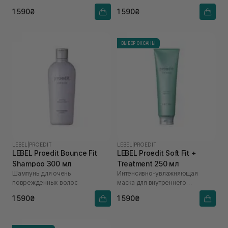
поврежденных, сухих, ломких
1 590₴
1 590₴
волос
ВЫБОР ОКСАНЫ
LEBEL
|
PROEDIT
LEBEL
|
PROEDIT
LEBEL Proedit Bounce Fit
LEBEL Proedit Soft Fit +
Shampoo 300 мл
Treatment 250 мл
Шампунь для очень
Интенсивно-увлажняющая
поврежденных волос
маска для внутреннего
увлажнения волос
1 590₴
1 590₴