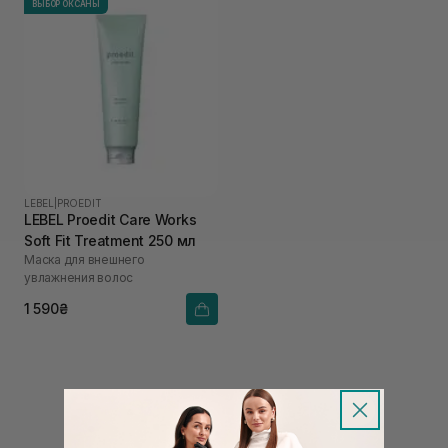
ВЫБОР ОКСАНЫ
LEBEL
|
PROEDIT
LEBEL Proedit Care Works
Soft Fit Treatment 250 мл
Маска для внешнего
увлажнения волос
1 590₴