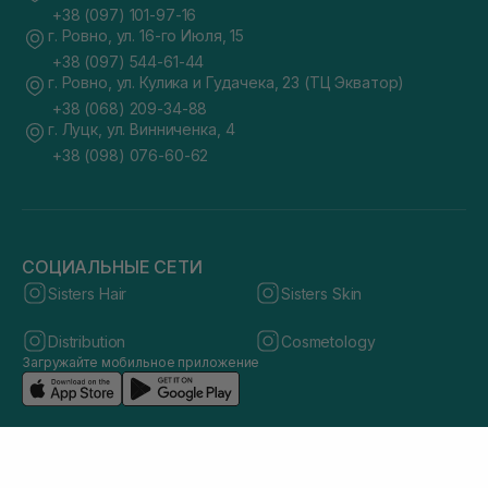
+38 (097) 101-97-16
г. Ровно, ул. 16-го Июля, 15
+38 (097) 544-61-44
г. Ровно, ул. Кулика и Гудачека, 23 (ТЦ Экватор)
+38 (068) 209-34-88
г. Луцк, ул. Винниченка, 4
+38 (098) 076-60-62
СОЦИАЛЬНЫЕ СЕТИ
Sisters Hair
Sisters Skin
Distribution
Cosmetology
Загружайте мобильное приложение