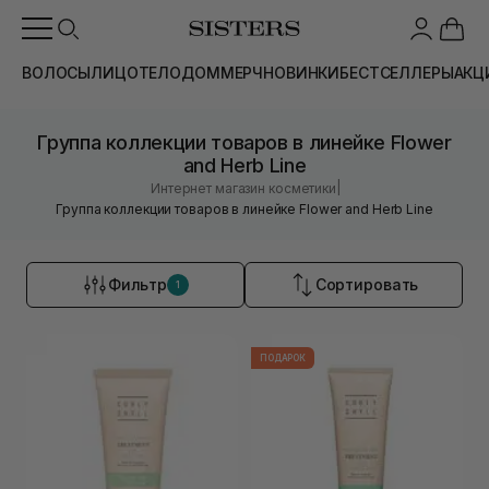
ВОЛОСЫ
ЛИЦО
ТЕЛО
ДОМ
МЕРЧ
НОВИНКИ
БЕСТСЕЛЛЕРЫ
АКЦ
Группа коллекции товаров в линейке Flower
and Herb Line
|
Интернет магазин косметики
Группа коллекции товаров в линейке Flower and Herb Line
Фильтр
Сортировать
1
ПОДАРОК