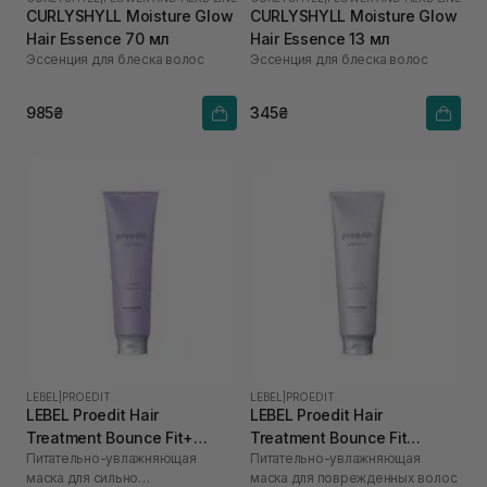
CURLYSHYLL Moisture Glow
CURLYSHYLL Moisture Glow
Hair Essence 70 мл
Hair Essence 13 мл
Эссенция для блеска волос
Эссенция для блеска волос
985₴
345₴
LEBEL
|
PROEDIT
LEBEL
|
PROEDIT
LEBEL Proedit Hair
LEBEL Proedit Hair
Treatment Bounce Fit+
Treatment Bounce Fit
Питательно-увлажняющая
Питательно-увлажняющая
Treatment 250 мл
Treatment 250 мл
маска для сильно
маска для поврежденных волос