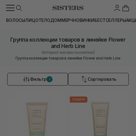
ВОЛОСЫ
ЛИЦО
ТЕЛО
ДОМ
МЕРЧ
НОВИНКИ
БЕСТСЕЛЛЕРЫ
АКЦ
Группа коллекции товаров в линейке Flower
and Herb Line
|
Интернет магазин косметики
Группа коллекции товаров в линейке Flower and Herb Line
Фильтр
Сортировать
2
ПОДАРОК