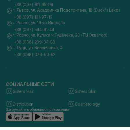
+38 (097) 611-95-94
г. Львов, ул. Академика Подстригача, 1В (Duck's Lake)
+38 (097) 101-97-16
г. Ровно, ул. 16-го Июля, 15
+38 (097) 544-61-44
г. Ровно, ул. Кулика и Гудачека, 23 (ТЦ Экватор)
+38 (068) 209-34-88
г. Луцк, ул. Винниченка, 4
+38 (098) 076-60-62
СОЦИАЛЬНЫЕ СЕТИ
Sisters Hair
Sisters Skin
Distribution
Cosmetology
Загружайте мобильное приложение